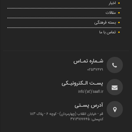
اخبار
مقالات
بسته فرهنگی
تماس با ما
شـماره تمـاس
02537479
پسـت الـکترونیـکی
info`{`at`}`saafi.ir
آدرس پسـتی
قم - خیابان انقلاب (چهارمردان)‌ - کوچه 6 - پلاک 183
کدپستی: 3713766645