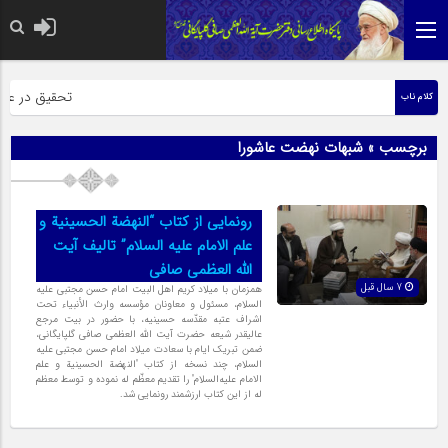
حضرت رسول اکر
تحقیق در عبارت
کلام ناب
برچسب » شبهات نهضت عاشورا
رونمایی از کتاب “النهضة الحسینیة و
علم الامام علیه السلام” تالیف آیت
الله العظمی صافی
7 سال قبل
همزمان با میلاد کریم اهل البیت امام حسن مجتبی علیه‌
السلام، مسئول و معاونان مؤسسه وارث الأنبیاء تحت
اشراف عتبه مقدّسه حسینیه، با حضور در بیت مرجع
عالیقدر شیعه حضرت آیت الله العظمی صافی گلپایگانی،
ضمن تبریک ایام با سعادت میلاد امام حسن مجتبی علیه‌
السلام، چند نسخه از کتاب "النهضة الحسینیة و علم
الامام علیه‌السلام" را تقدیم معظّم له نموده و توسط معظم
له از این کتاب ارزشمند رونمایی شد.