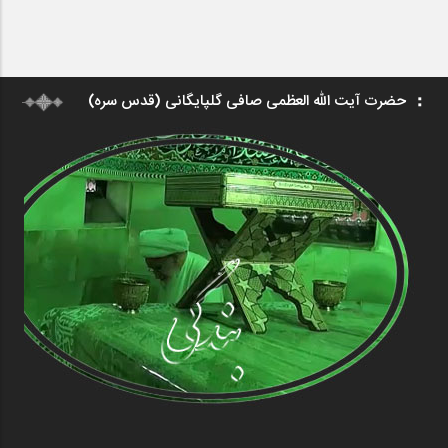
حضرت آیت الله العظمی صافی گلپایگانی (قدس سره)