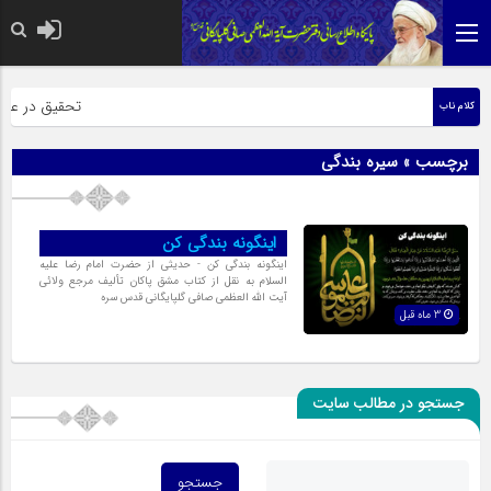
حضرت رسول اکرم
تحقیق در عبارت
کلام ناب
برچسب » سیره بندگی
اینگونه بندگی کن
اینگونه بندگی کن - حدیثی از حضرت امام رضا علیه
السلام به نقل از کتاب مشق پاکان تألیف مرجع ولائی
آیت الله العظمی صافی گلپایگانی قدس سره
3 ماه قبل
جستجو در مطالب سایت