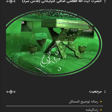
حضرت آیت الله العظمی صافی گلپایگانی (قدس سره)
مرجعیت
رساله توضیح المسائل
زندگینامه