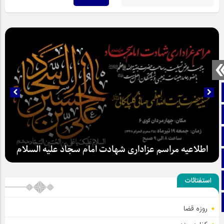
صفحه نخست
تماس با ما
ایتا
اطلاعیه مراسم عزاداری شهادت امام سجاد علیه السلام
آپارات
اینستاگرام
استفتائات
تلگرام
روزه قضا