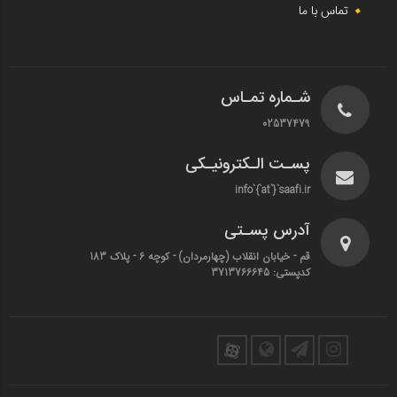
تماس با ما
شـماره تمـاس
02537479
پسـت الـکترونیـکی
info`{`at`}`saafi.ir
آدرس پسـتی
قم - خیابان انقلاب (چهارمردان)‌ - کوچه 6 - پلاک 183
کدپستی: 3713766645