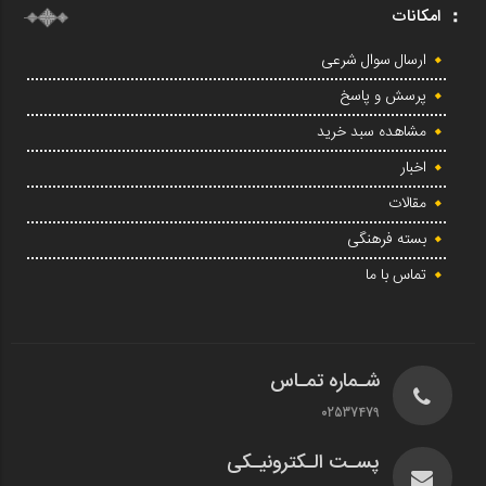
امکانات
ارسال سوال شرعی
پرسش و پاسخ
مشاهده سبد خرید
اخبار
مقالات
بسته فرهنگی
تماس با ما
شـماره تمـاس
02537479
پسـت الـکترونیـکی