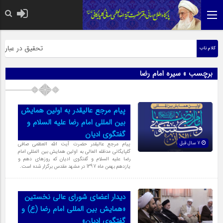
حضرت رسول اکرم صلی
تحقیق در عبارت ز
کلام ناب
برچسب » سیره امام رضا
پیام مرجع عالیقدر به اولین همایش
بین المللی امام رضا علیه السلام و
گفتگوی ادیان
7 سال قبل
پیام مرجع عالیقدر حضرت آیت الله العظمی صافی
گلپایگانی مدظله العالی به اولین همایش بین المللی امام
رضا علیه السلام و گفتگوی ادیان که روزهای دهم و
یازدهم بهمن ماه 1397 در مشهد مقدس برگزار شده است.
دیدار اعضای شورای عالی نخستین
«همایش بین المللی امام رضا (ع) و
گفتگوی ادیان»