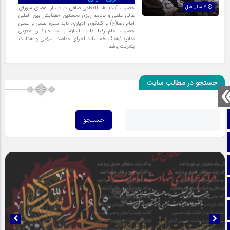
7 سال قبل
حضرت آیت الله العظمی صافی در دیدار اعضای شورای
عالی علمی و برنامه ریزی نخستین «همایش بین المللی
امام رضا(ع) و گفتگوی ادیان»: باید سیره علمی و عملی
حضرت امام رضا علیه السلام را به جهانیان معرّفی
نمایید./هدف همه باید اجرای مقاصد اسلامی و هدایت
بشریت باشد.
جستجو در مطالب سایت
صفحه نخست
تماس با ما
ایتا
آپارات
اینستاگرام