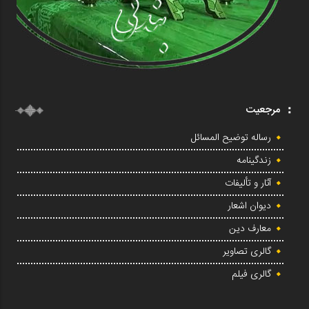
مرجعیت
رساله توضیح المسائل
زندگینامه
آثار و تألیفات
دیوان اشعار
معارف دین
گالری تصاویر
گالری فیلم