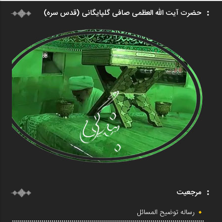
حضرت آیت الله العظمی صافی گلپایگانی (قدس سره)
مرجعیت
رساله توضیح المسائل