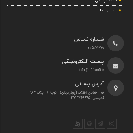
بسته فرهنگی
تماس با ما
شـماره تمـاس
02537479
پسـت الـکترونیـکی
info`{`at`}`saafi.ir
آدرس پسـتی
قم - خیابان انقلاب (چهارمردان)‌ - کوچه 6 - پلاک 183
کدپستی: 3713766645