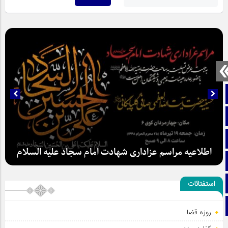
صفحه نخست
تماس با ما
ایتا
اطلاعیه مراسم عزاداری شهادت امام سجاد علیه السلام
آپارات
اینستاگرام
استفتائات
تلگرام
روزه قضا