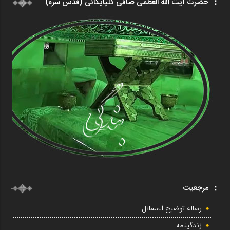
حضرت آیت الله العظمی صافی گلپایگانی (قدس سره)
مرجعیت
رساله توضیح المسائل
زندگینامه