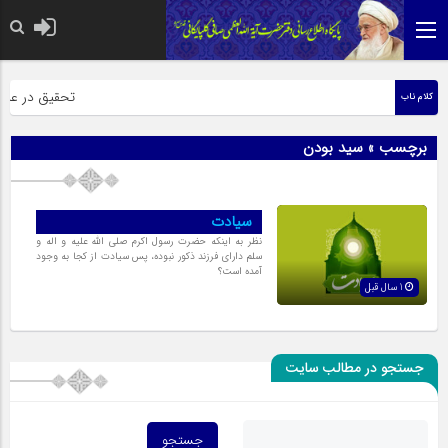
حضرت رسول اکرم
تحقیق در عبارت
کلام ناب
برچسب » سید بودن
سیادت
نظر به اینکه حضرت رسول اکرم صلی الله علیه و اله و
سلم داراى فرزند ذکور نبوده، پس سیادت از کجا به وجود
آمده است؟
1 سال قبل
جستجو در مطالب سایت