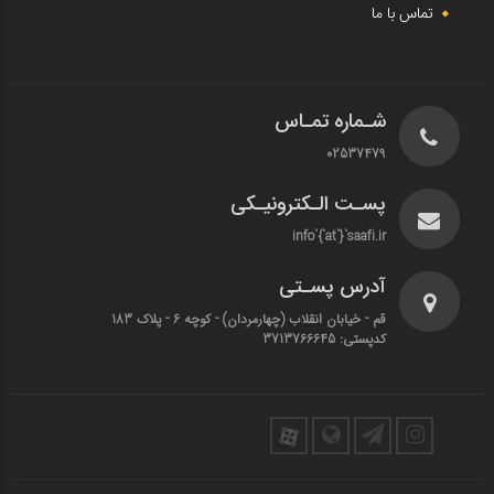
تماس با ما
شـماره تمـاس
02537479
پسـت الـکترونیـکی
info`{`at`}`saafi.ir
آدرس پسـتی
قم - خیابان انقلاب (چهارمردان)‌ - کوچه 6 - پلاک 183
کدپستی: 3713766645