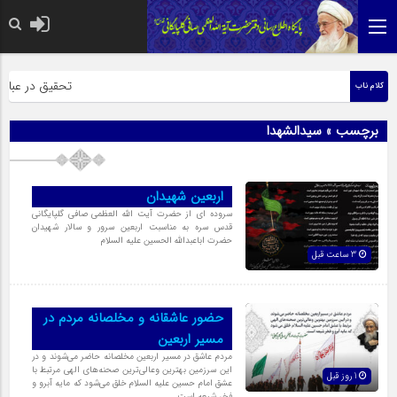
حضرت رسول اکرم صل
تحقیق در عبارت ز
کلام ناب
برچسب » سیدالشهدا
اربعین شهیدان
سروده ای از حضرت آیت الله العظمی صافی گلپایگانی
قدس سره به مناسبت اربعین سرور و سالار شهیدان
حضرت اباعبدالله الحسین علیه السلام
3 ساعت قبل
حضور عاشقانه و مخلصانه مردم در
مسیر اربعین
مردم عاشق در مسیر اربعین مخلصانه حاضر می‌شوند و در
این سرزمین بهترین وعالی‌ترین صحنه‌های الهی مرتبط با
1 روز قبل
عشق امام حسین علیه السلام خلق می‌شود که مایه آبرو و
فخر شیعه است.