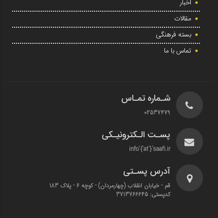
اخبار
مقالات
بسته فرهنگی
تماس با ما
شـماره تمـاس
02537479
پسـت الـکترونیـکی
info`{`at`}`saafi.ir
آدرس پسـتی
قم - خیابان انقلاب (چهارمردان)‌ - کوچه 6 - پلاک 183
کدپستی: 3713766645