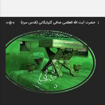
حضرت آیت الله العظمی صافی گلپایگانی (قدس سره)