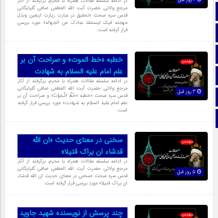
در ادامه سلسله مقالات همراه با محرم، برگرفته از آثار
مرجع ولائی حضرت آیت الله العظمی صافی گلپایگانی
صفحه نخست
قدس سره مبحث «تحقیق در عبارت زیارت اربعین وبذل
مهجته فیک لیستنقذ عبادک من الجهاله» مورد بررسی
قرار گرفته است.
تماس با ما
ایتا
خطبه «خط الموت» و صراحت آن بر
علم امام علیه السلام به شهادت
آپارات
در ادامه سلسله مقالات همراه با محرم، برگرفته از آثار
مرجع ولائی حضرت آیت الله العظمی صافی گلپایگانی
3 روز قبل
اینستاگرام
قدس سره مبحث «خطبه «خُطَّ الْـمَوْتُ» و صراحت آن بر
علم امام علیه السلام به شهادت» مورد بررسی قرار گرفته
است.
تلگرام
سخنی در معنای حدیث «ان الله
قدشاء ان یراک قتیلا»
در ادامه سلسله مقالات همراه با محرم، برگرفته از آثار
مرجع ولائی حضرت آیت الله العظمی صافی گلپایگانی
5 روز قبل
قدس سره مبحث «سخنی در معنای حدیث ان الله قدشاء
ان یراک قتیلا» مورد بررسی قرار گرفته است.
چند پرسش از نویسنده شهید جاوید