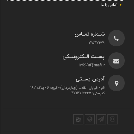
تماس با ما
شـماره تمـاس
02537479
پسـت الـکترونیـکی
info`{`at`}`saafi.ir
آدرس پسـتی
قم - خیابان انقلاب (چهارمردان)‌ - کوچه 6 - پلاک 183
کدپستی: 3713766645