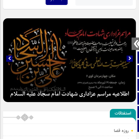
صفحه نخست
تماس با ما
ایتا
اطلاعیه مراسم عزاداری شهادت امام سجاد علیه السلام
آپارات
اینستاگرام
استفتائات
تلگرام
روزه قضا