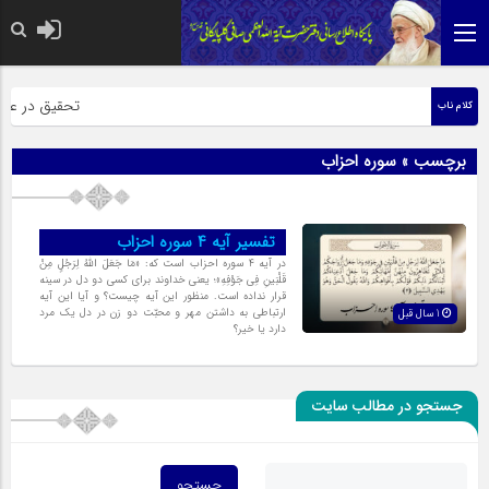
حضرت رسول اکر
تحقیق در عبارت
کلام ناب
برچسب » سوره احزاب
تفسیر آیه ۴ سوره احزاب
در آیه 4 سوره احزاب است که: «مَا جَعَلَ اللهُ لِرَجُلٍ مِنْ
قَلْبَینِ فِی‏ جَوْفِهِ‏»؛ یعنى خداوند براى کسى دو دل در سینه
قرار نداده است. منظور این آیه چیست؟ و آیا این آیه
ارتباطى به داشتن مهر و محبّت دو زن در دل یک مرد
1 سال قبل
دارد یا خیر؟
جستجو در مطالب سایت