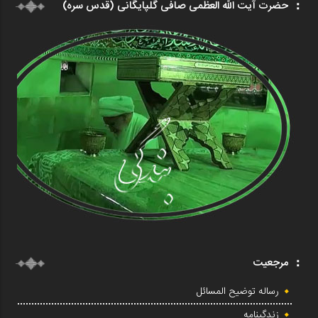
حضرت آیت الله العظمی صافی گلپایگانی (قدس سره)
مرجعیت
رساله توضیح المسائل
زندگینامه