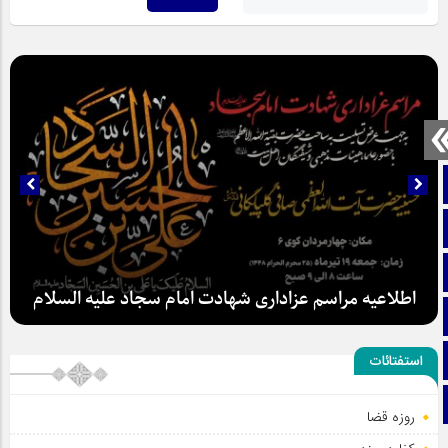
صفحه نخست
تماس با ما
ایتا
اطلاعیه مراسم عزاداری شهادت امام سجاد علیه السلام
آپارات
اینستاگرام
استفتائات
تلگرام
روزه قضا