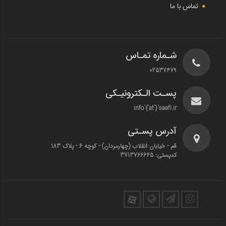
تماس با ما
شـماره تمـاس
02537479
پسـت الـکترونیـکی
info`{`at`}`saafi.ir
آدرس پسـتی
قم - خیابان انقلاب (چهارمردان)‌ - کوچه 6 - پلاک 183
کدپستی: 3713766645