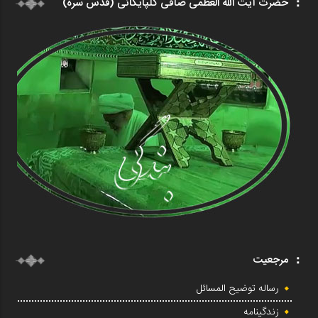
حضرت آیت الله العظمی صافی گلپایگانی (قدس سره)
مرجعیت
رساله توضیح المسائل
زندگینامه