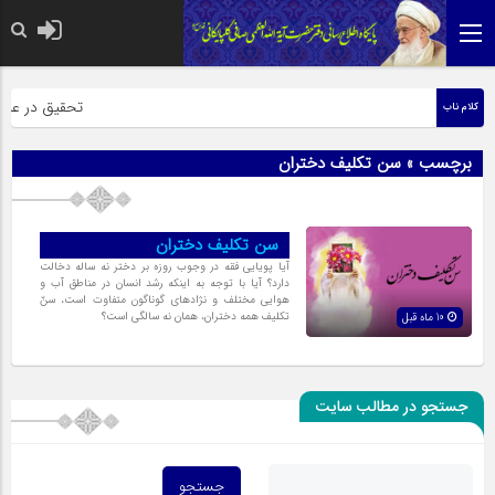
حضرت رسول اکرم
تحقیق در عبارت 
کلام ناب
برچسب » سن تکلیف دختران
سن تکلیف دختران
آیا پویایى فقه در وجوب روزه بر دختر نه ساله دخالت
دارد؟ آیا با توجه به اینکه رشد انسان در مناطق آب و
هوایى مختلف و نژادهاى گوناگون متفاوت است، سنّ
تکلیف همه دختران، همان نه سالگى است؟
10 ماه قبل
جستجو در مطالب سایت