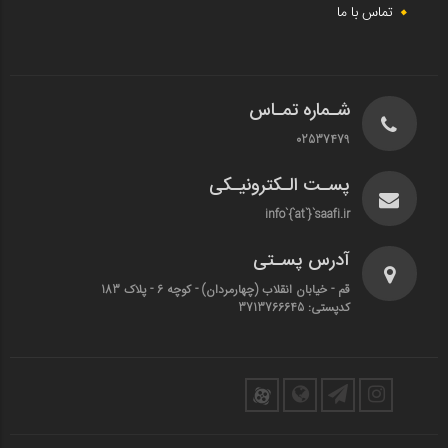
تماس با ما
شـماره تمـاس
02537479
پسـت الـکترونیـکی
info`{`at`}`saafi.ir
آدرس پسـتی
قم - خیابان انقلاب (چهارمردان)‌ - کوچه 6 - پلاک 183
کدپستی: 3713766645