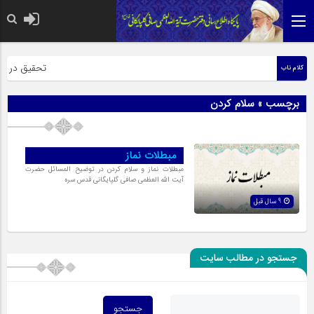
حضرت رسول اکر
تحقیق در عبار
کلام ناب
برچسب » سلام کردن
مبطلات نماز
مبطلات نماز و سلام کردن در توضیح المسائل حضرت
آیت الله العظمی صافی گلپایگانی قدس سره
9 سال قبل
جستجو در مطالب سایت