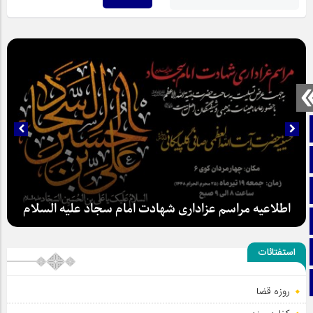
صفحه نخست
تماس با ما
ایتا
اطلاعیه مراسم عزاداری شهادت امام سجاد علیه السلام
آپارات
اینستاگرام
استفتائات
تلگرام
روزه قضا