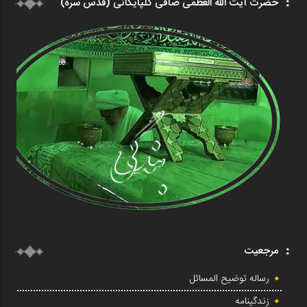
حضرت آیت الله العظمی صافی گلپایگانی (قدس سره)
مرجعیت
رساله توضیح المسائل
زندگینامه