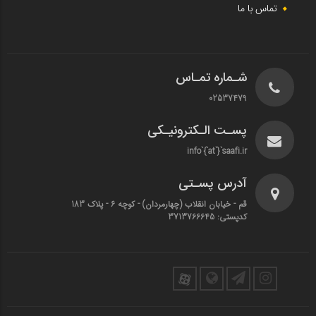
تماس با ما
شـماره تمـاس
02537479
پسـت الـکترونیـکی
info`{`at`}`saafi.ir
آدرس پسـتی
قم - خیابان انقلاب (چهارمردان)‌ - کوچه 6 - پلاک 183
کدپستی: 3713766645