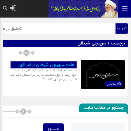
حضرت رسول اکر
تحقیق در عبارت
کلام ناب
برچسب » سرپیچی شیطان
علت سرپیچی شیطان از امر الهی
با توجه به اینکه گفته مى شود: فرشتگان بنابر سرشت
خود زمینه و توان معصیت ندارند، چرا شیطان دچار گناه
شد و مطیع امر الهى نگشت؟
1 سال قبل
جستجو در مطالب سایت