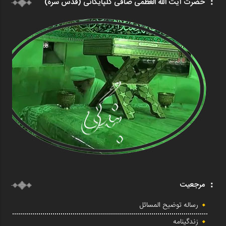
حضرت آیت الله العظمی صافی گلپایگانی (قدس سره)
مرجعیت
رساله توضیح المسائل
زندگینامه