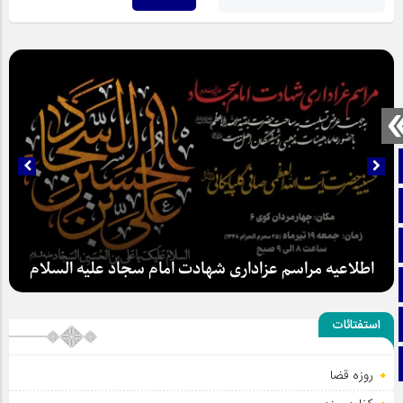
صفحه نخست
تماس با ما
ایتا
اطلاعیه مراسم عزاداری شهادت امام سجاد علیه السلام
آپارات
اینستاگرام
استفتائات
تلگرام
روزه قضا