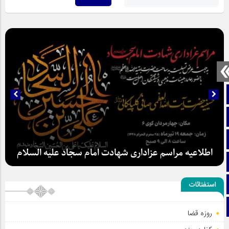
صفحه نخست
تماس با ما
ایتا
اطلاعیه مراسم عزاداری شهادت امام سجاد علیه السلام
آپارات
اینستاگرام
استفتائات
تلگرام
روزه قضا