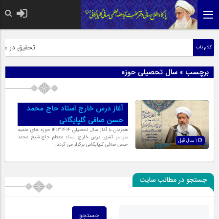
حضرت رسول اک
تحقیق در عبارت
کلام ناب
برچسب » سال تحصیلی حوزه
آغاز درس خارج استاد حاج محمد
حسن صافی گلپایگانی
همزمان با آغاز سال تحصیلی 1404-1403 حوزه های علمیه
سراسر کشور، درس خارج استاد معظم حاج شیخ محمد
1 سال قبل
حسن صافی گلپایگانی برگزار می گردد.
جستجو در مطالب سایت