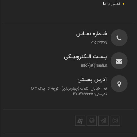
تماس با ما
شـماره تمـاس
02537479
پسـت الـکترونیـکی
info`{`at`}`saafi.ir
آدرس پسـتی
قم - خیابان انقلاب (چهارمردان)‌ - کوچه 6 - پلاک 183
کدپستی: 3713766645