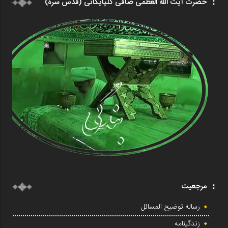
حضرت آیت الله العظمی صافی گلپایگانی (قدس سره)
مرجعیت
رساله توضیح المسائل
زندگینامه