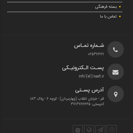
بسته فرهنگی
تماس با ما
شـماره تمـاس
02537479
پسـت الـکترونیـکی
info`{`at`}`saafi.ir
آدرس پسـتی
قم - خیابان انقلاب (چهارمردان)‌ - کوچه 6 - پلاک 183
کدپستی: 3713766645