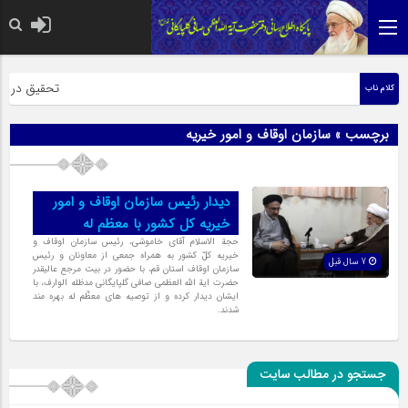
حضرت رسول اک
تحقیق در عبار
کلام ناب
برچسب » سازمان اوقاف و امور خیریه
دیدار رئیس سازمان اوقاف و امور
خیریه کل کشور با معظم له
حجة الاسلام آقای خاموشی، رئیس سازمان اوقاف و
خیریه کلّ کشور به همراه جمعی از معاونان و رئیس
7 سال قبل
سازمان اوقاف استان قم، با حضور در بیت مرجع عالیقدر
حضرت ایة الله العظمی صافی گلپایگانی مدظله الوارف، با
ایشان دیدار کرده و از توصیه های معظّم له بهره مند
شدند.
جستجو در مطالب سایت