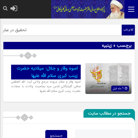
حضرت رسول اکرم صلی ا
تحقیق در عبارت ز
کلام ناب
برچسب » زینبیه
اسوه وقار و جلال- میلادیه حضرت
زینب کبری سلام الله علیها
اسوه وقار و جلال سروده مرجع ولائی آیت الله العظمی
صافی گلپایگانی قدس سره بمناسبت ولادت با سعادت
9 ماه قبل
حضرت زینب کبری سلام الله علیها
جستجو در مطالب سایت