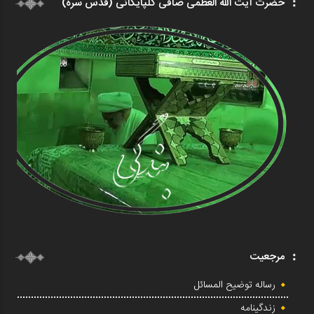
حضرت آیت الله العظمی صافی گلپایگانی (قدس سره)
مرجعیت
رساله توضیح المسائل
زندگینامه