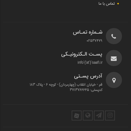
تماس با ما
شـماره تمـاس
02537479
پسـت الـکترونیـکی
info`{`at`}`saafi.ir
آدرس پسـتی
قم - خیابان انقلاب (چهارمردان)‌ - کوچه 6 - پلاک 183
کدپستی: 3713766645