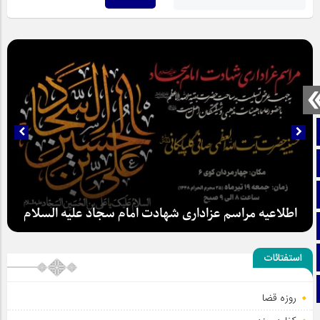
صفحه نخست
تماس با ما
ایتا
اطلاعیه مراسم عزاداری شهادت امام سجاد علیه السلام
آپارات
اینستاگرام
استفتائات
تلگرام
روزه قضا