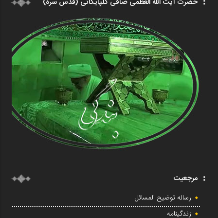
حضرت آیت الله العظمی صافی گلپایگانی (قدس سره)
مرجعیت
رساله توضیح المسائل
زندگینامه