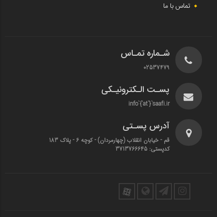
تماس با ما
شـماره تمـاس
02537479
پسـت الـکترونیـکی
info`{`at`}`saafi.ir
آدرس پسـتی
قم - خیابان انقلاب (چهارمردان)‌ - کوچه 6 - پلاک 183
کدپستی: 3713766645