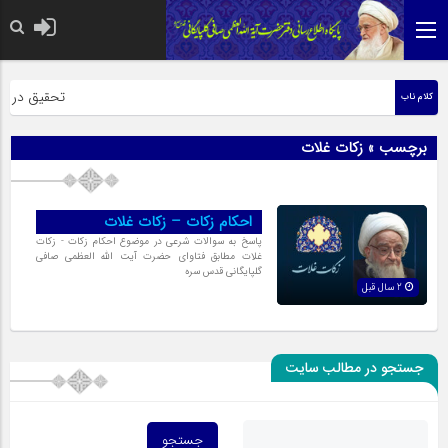
حضرت رسول اکر
تحقیق در عبار
کلام ناب
برچسب » زکات غلات
احکام زکات – زکات غلات
پاسخ به سوالات شرعی در موضوع احکام زکات - زکات
غلات مطابق فتاوای حضرت آیت الله العظمی صافی
گلپایگانی قدس سره
2 سال قبل
جستجو در مطالب سایت