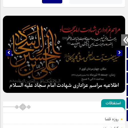
صفحه نخست
تماس با ما
ایتا
اطلاعیه مراسم عزاداری شهادت امام سجاد علیه السلام
آپارات
اینستاگرام
استفتائات
تلگرام
روزه قضا