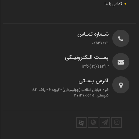
تماس با ما
شـماره تمـاس
02537479
پسـت الـکترونیـکی
info`{`at`}`saafi.ir
آدرس پسـتی
قم - خیابان انقلاب (چهارمردان)‌ - کوچه 6 - پلاک 183
کدپستی: 3713766645