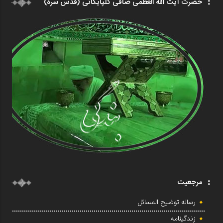
حضرت آیت الله العظمی صافی گلپایگانی (قدس سره)
مرجعیت
رساله توضیح المسائل
زندگینامه