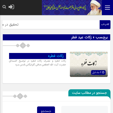
حضرت رسول اکرم 
تحقیق در عبارت
کلام ناب
برچسب » زکات عید فطر
زکات فطره
زکات فطره و مصرف زکات فطره در توضیح المسائل
حضرت آیت الله العظمی صافی گلپایگانی قدس سره
4 ماه قبل
جستجو در مطالب سایت