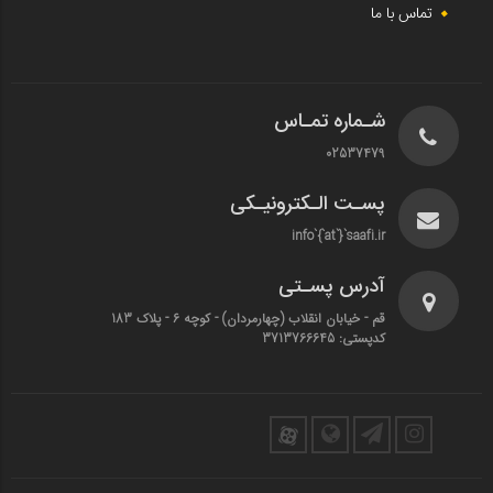
تماس با ما
شـماره تمـاس
02537479
پسـت الـکترونیـکی
info`{`at`}`saafi.ir
آدرس پسـتی
قم - خیابان انقلاب (چهارمردان)‌ - کوچه 6 - پلاک 183
کدپستی: 3713766645