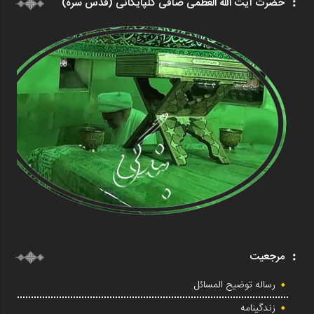
حضرت آیت الله العظمی صافی گلپایگانی (قدس سره)
مرجعیت
رساله توضیح المسائل
زندگینامه