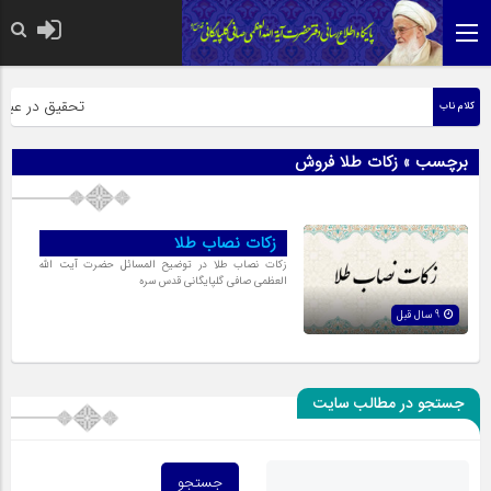
حضرت رسول اکرم 
تحقیق در عبارت 
کلام ناب
برچسب » زکات طلا فروش
زکات نصاب طلا
زکات نصاب طلا در توضیح المسائل حضرت آیت الله
العظمی صافی گلپایگانی قدس سره
9 سال قبل
جستجو در مطالب سایت