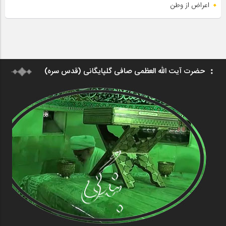
اعراض از وطن
حضرت آیت الله العظمی صافی گلپایگانی (قدس سره)