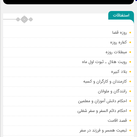
اطلاعیه مراسم عزاداری شهادت امام سجاد علیه السلام
استفتائات
روزه قضا
سلطان عشق
کفاره روزه
مبطلات روزه
رویت هلال ـ ثبوت اول ماه
بلاد کبیره
کارمندان و کارگران و کسبه
رانندگان و ملوانان
احکام دانش آموزان و معلمین
احکام دائم السفر و سفر شغلی
قصد اقامت
تبعیت همسر و فرزند در سفر