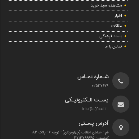
مشاهده سبد خرید
اخبار
مقالات
بسته فرهنگی
تماس با ما
شـماره تمـاس
02537479
پسـت الـکترونیـکی
info`{`at`}`saafi.ir
آدرس پسـتی
قم - خیابان انقلاب (چهارمردان)‌ - کوچه 6 - پلاک 183
کدپستی: 3713766645