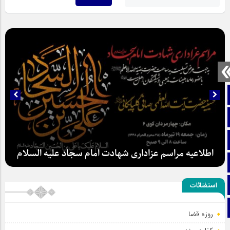
صفحه نخست
تماس با ما
ایتا
اطلاعیه مراسم عزاداری شهادت امام سجاد علیه السلام
آپارات
اینستاگرام
استفتائات
تلگرام
روزه قضا