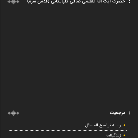
حضرت آیت الله العظمی صافی گلپایگانی (قدس سره)
مرجعیت
رساله توضیح المسائل
زندگینامه