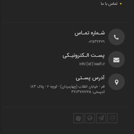
تماس با ما
شـماره تمـاس
02537479
پسـت الـکترونیـکی
info`{`at`}`saafi.ir
آدرس پسـتی
قم - خیابان انقلاب (چهارمردان)‌ - کوچه 6 - پلاک 183
کدپستی: 3713766645