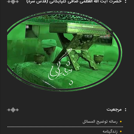
حضرت آیت الله العظمی صافی گلپایگانی (قدس سره)
مرجعیت
رساله توضیح المسائل
زندگینامه