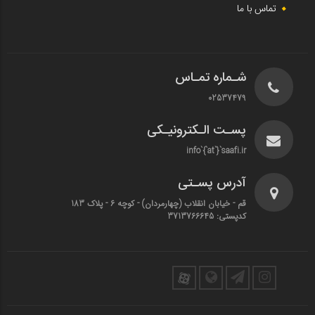
تماس با ما
شـماره تمـاس
02537479
پسـت الـکترونیـکی
info`{`at`}`saafi.ir
آدرس پسـتی
قم - خیابان انقلاب (چهارمردان)‌ - کوچه 6 - پلاک 183
کدپستی: 3713766645