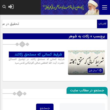
حضرت رسول اکرم 
تحقیق در عبارت 
کلام ناب
برچسب » زکات به شوهر
شرایط کسانى که مستحق زکاتند
شرایط کسانى که مستحق زکاتند در توضیح المسائل
حضرت آیت الله العظمی صافی گلپایگانی قدس سره
9 سال قبل
جستجو در مطالب سایت