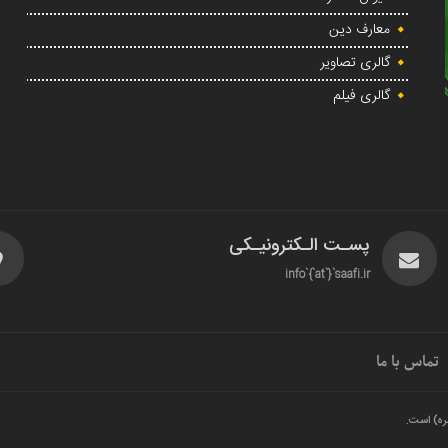
معارف دین
گالری تصاویر
گالری فیلم
پسـت الـکترونیـکی
info`{`at`}`saafi.ir
تماس با ما
ره) است.