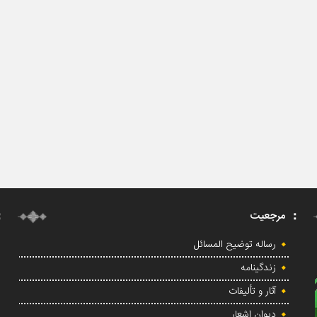
مرجعیت
رساله توضیح المسائل
زندگینامه
آثار و تألیفات
دیوان اشعار