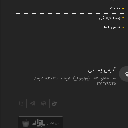
مقالات
بسته فرهنگی
تماس با ما
آدرس پسـتی
قم - خیابان انقلاب (چهارمردان)‌ - کوچه 6 - پلاک 183 کدپستی:
3713766645