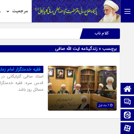
مرجعیت
ر
کلام ناب
برچسب » زندگینامه ایت الله صافی
فقیه خدمتگزار امام زما
استاد صافی گلپایگانی در
قدس سره: فقیه خدمتگزار 
صفحه نخست
مسائل روز باشد.
تماس با ما
6 ماه قبل
ایتا
آپارات