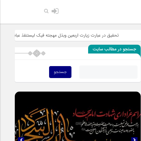
حضرت رسول اکر
تحقیق در عبارت زیارت اربعین وبذل مهجته فیک لیستنقذ عبادک من الجهاله
جستجو در مطالب سایت