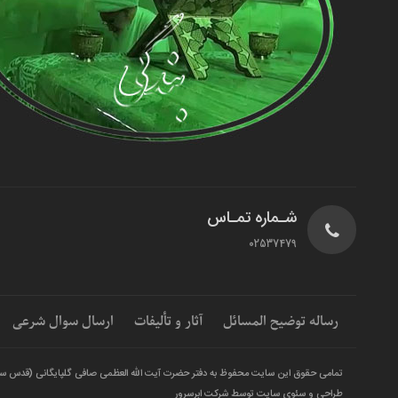
شـماره تمـاس
02537479
رساله توضیح المسائل
آثار و تألیفات
ارسال سوال شرعی
تمامی حقوق این سایت محفوظ به دفتر حضرت آیت الله العظمی صافی گلپایگانی (قدس س
طراحی و سئوی سایت توسط شرکت ابرسرور