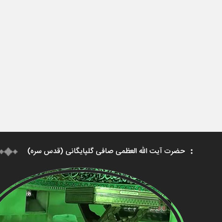
حضرت آیت الله العظمی صافی گلپایگانی (قدس سره)