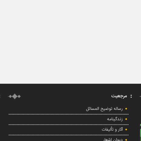
مرجعیت
رساله توضیح المسائل
زندگینامه
آثار و تألیفات
دیوان اشعار