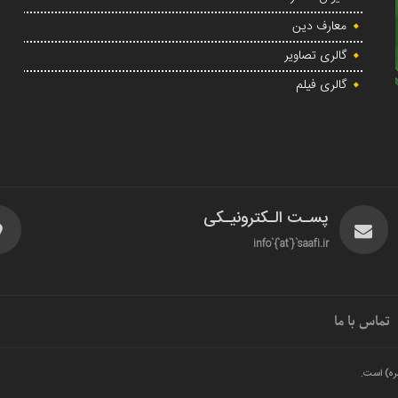
معارف دین
گالری تصاویر
گالری فیلم
پسـت الـکترونیـکی
info`{`at`}`saafi.ir
تماس با ما
ره) است.