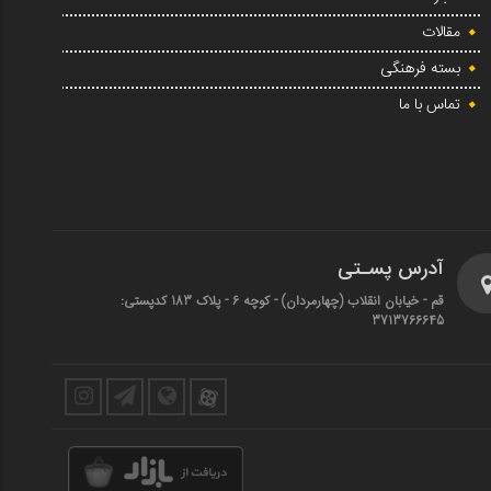
مقالات
بسته فرهنگی
تماس با ما
آدرس پسـتی
قم - خیابان انقلاب (چهارمردان)‌ - کوچه 6 - پلاک 183 کدپستی:
3713766645