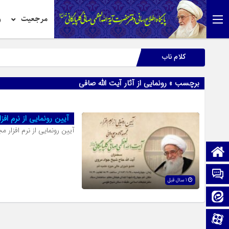
مرجعیت
ر
کلام ناب
برچسب » رونمایی از آثار آیت الله صافی
آیین رونمایی از نرم اف
آیین رونمایی از نرم افزار
صفحه نخست
تماس با ما
1 سال قبل
ایتا
آپارات