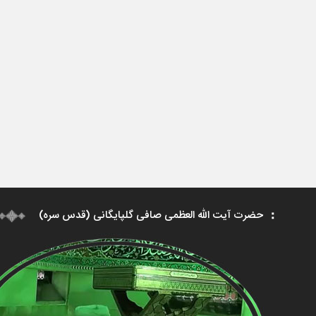
حضرت آیت الله العظمی صافی گلپایگانی (قدس سره)