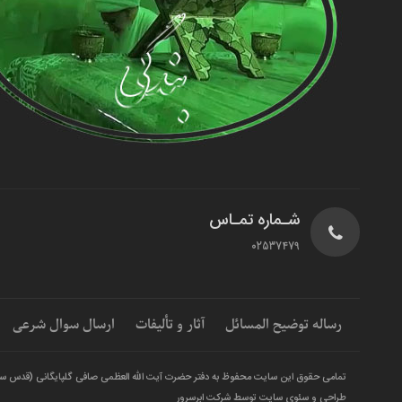
شـماره تمـاس
02537479
رساله توضیح المسائل
آثار و تألیفات
ارسال سوال شرعی
تمامی حقوق این سایت محفوظ به دفتر حضرت آیت الله العظمی صافی گلپایگانی (قدس س
طراحی و سئوی سایت توسط شرکت ابرسرور