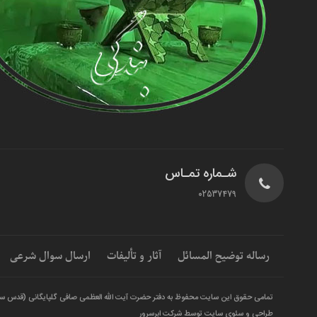
شـماره تمـاس
02537479
رساله توضیح المسائل
آثار و تألیفات
ارسال سوال شرعی
تمامی حقوق این سایت محفوظ به دفتر حضرت آیت الله العظمی صافی گلپایگانی (قدس س
طراحی و سئوی سایت توسط شرکت ابرسرور