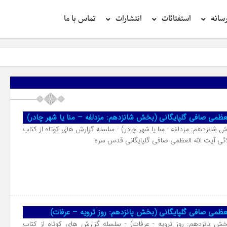
سانه
استفتائات
انتشارات
تماس با ما
لعظمی صافی گلپایگانی (بخش شانزدهم: مزدلفه – منا یا شهر چادر)
انزدهم: مزدلفه - منا یا شهر چادر) - سلسله گزارش های کوتاه از کتاب
ائی آیت الله العظمی صافی گلپایگانی قدس سره
لعظمی صافی گلپایگانی (بخش پانزدهم: روز ترویه – عرفات)
 پانزدهم: روز ترویه - عرفات) - سلسله گزارش های کوتاه از کتاب