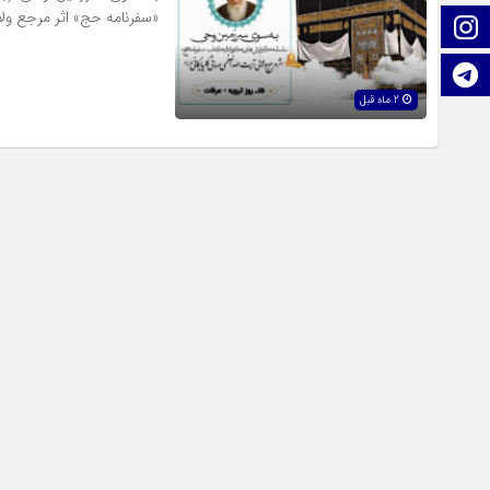
«سفرنامه حج» اثر مرجع ول
اینستاگرام
تلگرام
2 ماه قبل