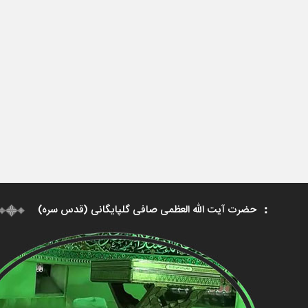
حضرت آیت الله العظمی صافی گلپایگانی (قدس سره)