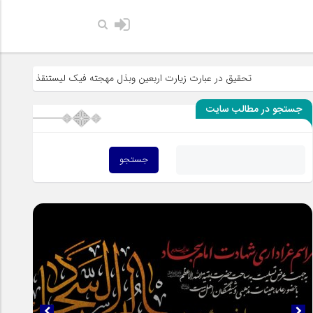
حضرت رسول ا
تحقیق در عبارت زیارت اربعین وبذل مهجته فیک لیستنقذ عبادک من الجهاله
جستجو در مطالب سایت