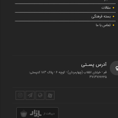
مقالات
بسته فرهنگی
تماس با ما
آدرس پسـتی
قم - خیابان انقلاب (چهارمردان)‌ - کوچه 6 - پلاک 183 کدپستی:
3713766645