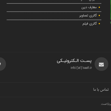
معارف دین
گالری تصاویر
گالری فیلم
پسـت الـکترونیـکی
info`{`at`}`saafi.ir
تماس با ما
ره) است.