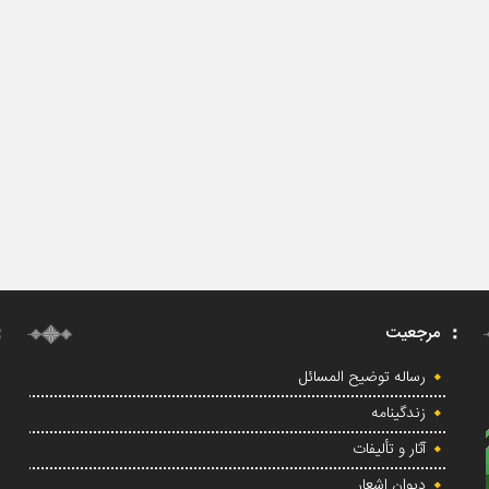
مرجعیت
رساله توضیح المسائل
زندگینامه
آثار و تألیفات
دیوان اشعار