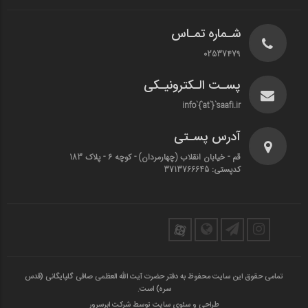
شـماره تمـاس
02537479
پسـت الـکترونیـکی
info`{`at`}`saafi.ir
آدرس پسـتی
قم - خیابان انقلاب (چهارمردان)‌ - کوچه 6 - پلاک 183
کدپستی: 3713766645
تمامی حقوق این سایت محفوظ به دفتر حضرت آیت الله العظمی صافی گلپایگانی (قدس
سره) است.
طراحی و سئوی سایت توسط شرکت ابرسرور