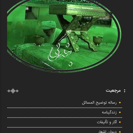
مرجعیت
رساله توضیح المسائل
زندگینامه
آثار و تألیفات
دیوان اشعار