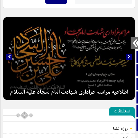
صفحه نخست
تماس با ما
ایتا
اطلاعیه مراسم عزاداری شهادت امام سجاد علیه السلام
آپارات
اینستاگرام
استفتائات
تلگرام
روزه قضا