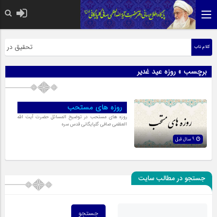
حضرت رسول اکر
تحقیق در عبار
کلام ناب
برچسب » روزه عید غدیر
روزه هاى مستحب
روزه هاى مستحب در توضیح المسائل حضرت آیت الله
العظمی صافی گلپایگانی قدس سره
9 سال قبل
جستجو در مطالب سایت