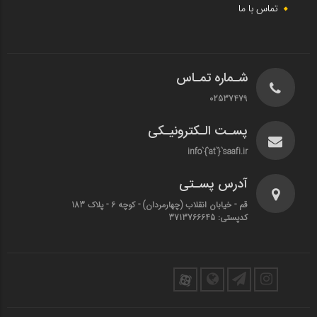
تماس با ما
شـماره تمـاس
02537479
پسـت الـکترونیـکی
info`{`at`}`saafi.ir
آدرس پسـتی
قم - خیابان انقلاب (چهارمردان)‌ - کوچه 6 - پلاک 183
کدپستی: 3713766645