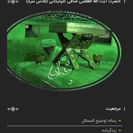
حضرت آیت الله العظمی صافی گلپایگانی (قدس سره)
مرجعیت
رساله توضیح المسائل
زندگینامه