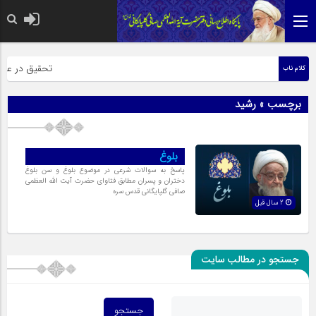
حضرت رسول اکر
تحقیق در عبارت
کلام ناب
برچسب » رشید
بلوغ
پاسخ به سوالات شرعی در موضوع بلوغ و سن بلوغ
دختران و پسران مطابق فتاوای حضرت آیت الله العظمی
صافی گلپایگانی قدس سره
2 سال قبل
جستجو در مطالب سایت