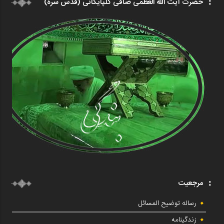
حضرت آیت الله العظمی صافی گلپایگانی (قدس سره)
مرجعیت
رساله توضیح المسائل
زندگینامه