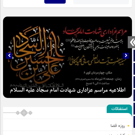
صفحه نخست
تماس با ما
ایتا
اطلاعیه مراسم عزاداری شهادت امام سجاد علیه السلام
آپارات
اینستاگرام
استفتائات
تلگرام
روزه قضا