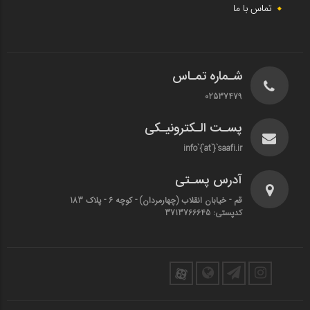
تماس با ما
شـماره تمـاس
02537479
پسـت الـکترونیـکی
info`{`at`}`saafi.ir
آدرس پسـتی
قم - خیابان انقلاب (چهارمردان)‌ - کوچه 6 - پلاک 183
کدپستی: 3713766645