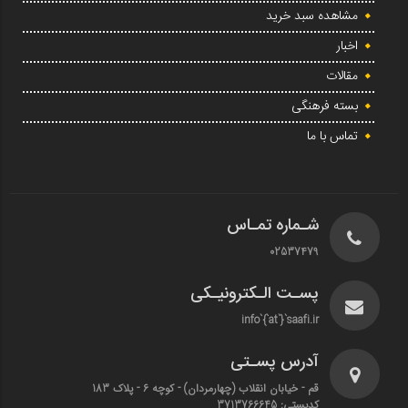
مشاهده سبد خرید
اخبار
مقالات
بسته فرهنگی
تماس با ما
شـماره تمـاس
02537479
پسـت الـکترونیـکی
info`{`at`}`saafi.ir
آدرس پسـتی
قم - خیابان انقلاب (چهارمردان)‌ - کوچه 6 - پلاک 183
کدپستی: 3713766645