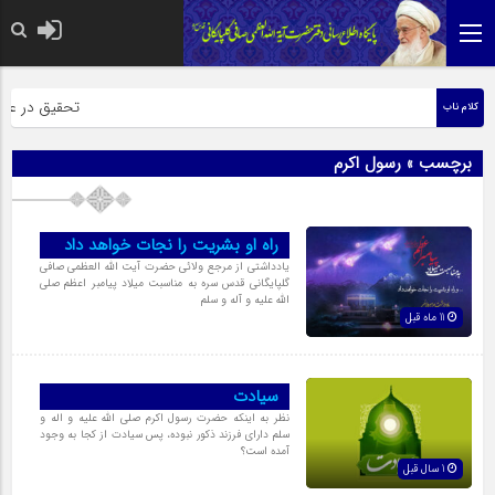
حضرت رسول اکر
تحقیق در عبارت
کلام ناب
برچسب » رسول اکرم
راه او بشریت را نجات خواهد داد
یادداشتی از مرجع ولائی حضرت آیت الله العظمی صافی
گلپایگانی قدس سره به مناسبت میلاد پیامبر اعظم صلی
الله علیه و آله و سلم
11 ماه قبل
سیادت
نظر به اینکه حضرت رسول اکرم صلی الله علیه و اله و
سلم داراى فرزند ذکور نبوده، پس سیادت از کجا به وجود
آمده است؟
1 سال قبل