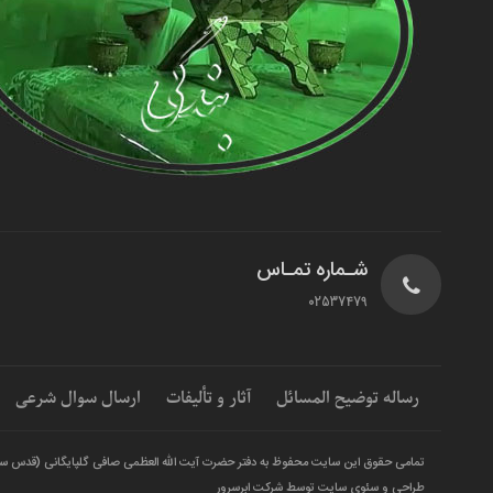
شـماره تمـاس
02537479
رساله توضیح المسائل
آثار و تألیفات
ارسال سوال شرعی
تمامی حقوق این سایت محفوظ به دفتر حضرت آیت الله العظمی صافی گلپایگانی (قدس س
طراحی و سئوی سایت توسط شرکت ابرسرور