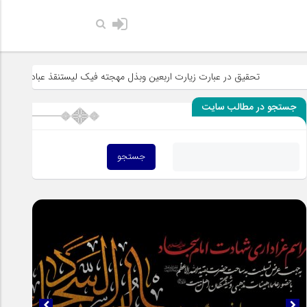
حضرت رسول اکر
تحقیق در عبارت زیارت اربعین وبذل مهجته فیک لیستنقذ عبادک من الجهاله
جستجو در مطالب سایت