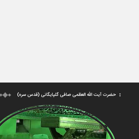
حضرت آیت الله العظمی صافی گلپایگانی (قدس سره)