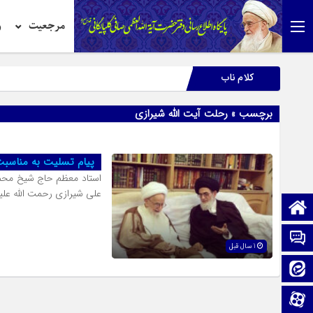
مرجعیت
ر
کلام ناب
برچسب » رحلت آیت الله شیرازی
پیام تسلیت به مناسبت
استاد معظم حاج شیخ محمد
علی شیرازی رحمت الله علیه
صفحه نخست
تماس با ما
1 سال قبل
ایتا
آپارات