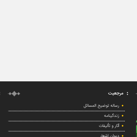
مرجعیت
رساله توضیح المسائل
زندگینامه
آثار و تألیفات
دیوان اشعار