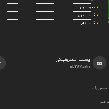
معارف دین
گالری تصاویر
گالری فیلم
پسـت الـکترونیـکی
info`{`at`}`saafi.ir
تماس با ما
ره) است.