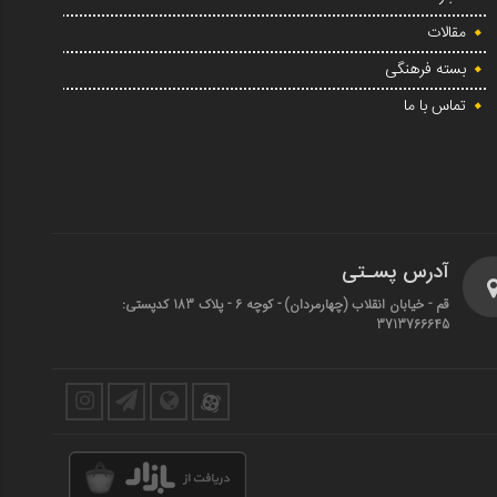
مقالات
بسته فرهنگی
تماس با ما
آدرس پسـتی
قم - خیابان انقلاب (چهارمردان)‌ - کوچه 6 - پلاک 183 کدپستی:
3713766645