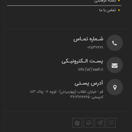
بسته فرهنگی
تماس با ما
شـماره تمـاس
02537479
پسـت الـکترونیـکی
info`{`at`}`saafi.ir
آدرس پسـتی
قم - خیابان انقلاب (چهارمردان)‌ - کوچه 6 - پلاک 183
کدپستی: 3713766645