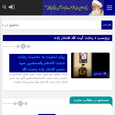
حضرت رسول اکر
تحقیق در عبارت
کلام ناب
برچسب » رحلت آیت الله افتخار زاده
پیام تسلیت به مناسبت رحلت
حجت الاسلام والمسلمین سید
حسن افتخار زاده رحمت الله
1 سال قبل
استاد معظم حاج شیخ محمد حسن صافی گلپایگانی به
مناسبت رحلت حجت الاسلام والمسلمین آقای سید حسن
افتخار زاده رحمت الله علیه پیام تسلیتی صادر نمودند.
جستجو در مطالب سایت