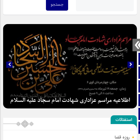
صفحه نخست
تماس با ما
ایتا
اطلاعیه مراسم عزاداری شهادت امام سجاد علیه السلام
آپارات
اینستاگرام
استفتائات
تلگرام
روزه قضا