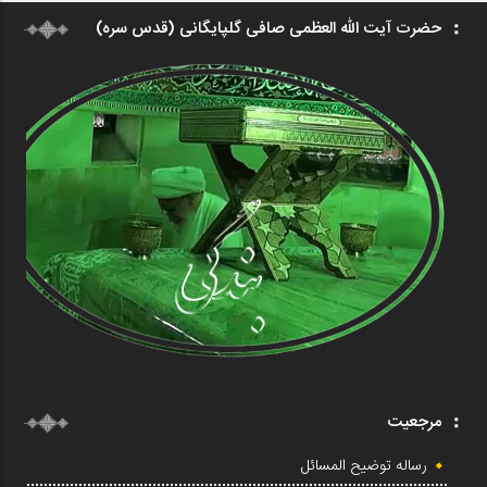
حضرت آیت الله العظمی صافی گلپایگانی (قدس سره)
مرجعیت
رساله توضیح المسائل