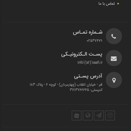
تماس با ما
شـماره تمـاس
02537479
پسـت الـکترونیـکی
info`{`at`}`saafi.ir
آدرس پسـتی
قم - خیابان انقلاب (چهارمردان)‌ - کوچه 6 - پلاک 183
کدپستی: 3713766645