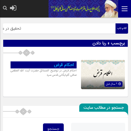
حضرت رسول اک
تحقیق در عبارت
کلام ناب
برچسب » ربا دادن
احکام قرض
احکام قرض در توضیح المسائل حضرت آیت الله العظمی
صافی گلپایگانی قدس سره
9 سال قبل
جستجو در مطالب سایت