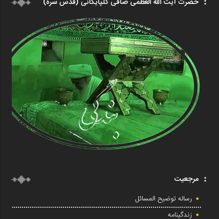
حضرت آیت الله العظمی صافی گلپایگانی (قدس سره)
مرجعیت
رساله توضیح المسائل
زندگینامه