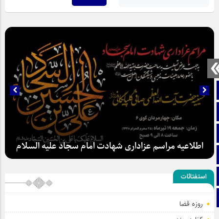
صفحه نخست
تماس با ما
ایتا
اطلاعیه مراسم عزاداری شهادت امام سجاد علیه السلام
آپارات
اینستاگرام
استفتائات
تلگرام
روزه قضا