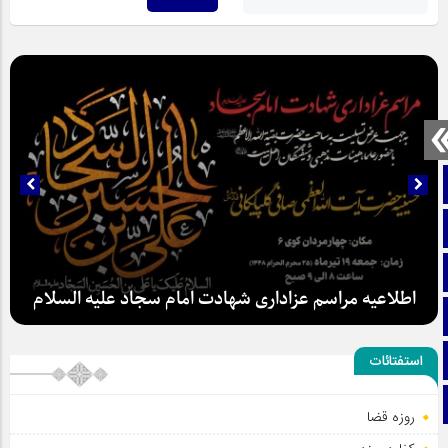
صفحه نخست
تماس با ما
ایتا
اطلاعیه مراسم عزاداری شهادت امام سجاد علیه السلام
آپارات
اینستاگرام
استفتائات
تلگرام
روزه قضا