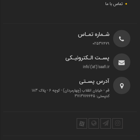
تماس با ما
شـماره تمـاس
02537479
پسـت الـکترونیـکی
info`{`at`}`saafi.ir
آدرس پسـتی
قم - خیابان انقلاب (چهارمردان)‌ - کوچه 6 - پلاک 183
کدپستی: 3713766645