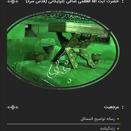
حضرت آیت الله العظمی صافی گلپایگانی (قدس سره)
مرجعیت
رساله توضیح المسائل
زندگینامه