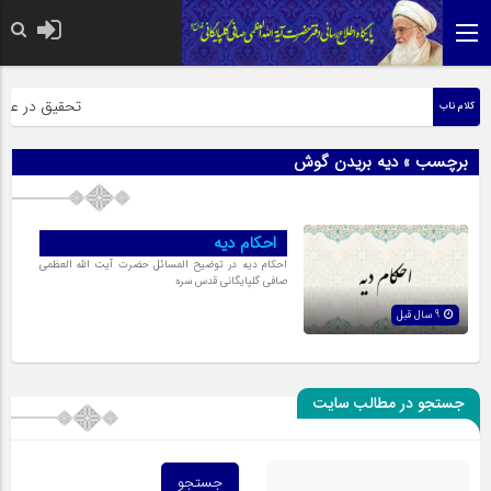
حضرت رسول اکرم
تحقیق در عبارت
کلام ناب
برچسب » دیه بریدن گوش
احکام دیه
احکام دیه در توضیح المسائل حضرت آیت الله العظمی
صافی گلپایگانی قدس سره
9 سال قبل
جستجو در مطالب سایت