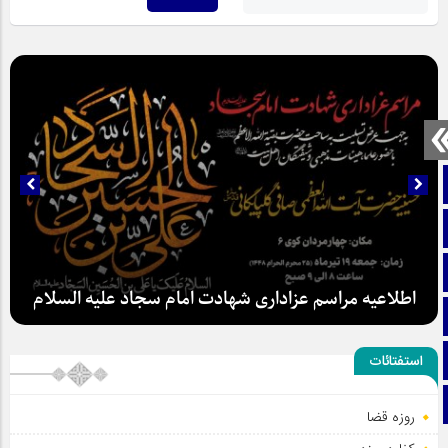
صفحه نخست
تماس با ما
ایتا
اطلاعیه مراسم عزاداری شهادت امام سجاد علیه السلام
آپارات
اینستاگرام
استفتائات
تلگرام
روزه قضا