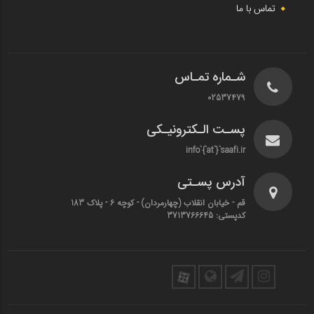
تماس با ما
شـماره تمـاس
02537479
پسـت الـکترونیـکی
info`{`at`}`saafi.ir
آدرس پسـتی
قم - خیابان انقلاب (چهارمردان)‌ - کوچه 6 - پلاک 183
کدپستی: 3713766645