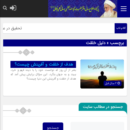
حضرت رسول اکرم
تحقیق در عبارت 
کلام ناب
برچسب » دلیل خلقت
هدف از خلقت و آفرينش چيست؟
بشر از آن روز كه توانست خود را با ديده فهم و خرد،
ببيند و به جهان بنگرد، اين سؤال برايش پيش آمد که
هدف از خلقت و آفرينش اين‌ دنیا چیست؟
2 سال قبل
جستجو در مطالب سایت