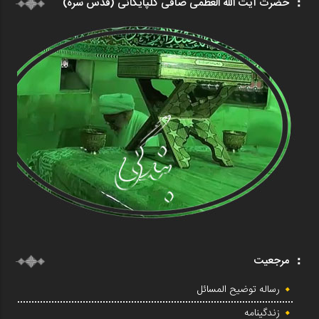
حضرت آیت الله العظمی صافی گلپایگانی (قدس سره)
مرجعیت
رساله توضیح المسائل
زندگینامه