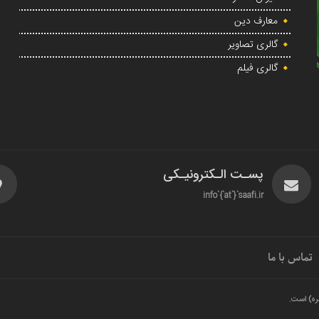
معارف دین
گالری تصاویر
گالری فیلم
پسـت الـکترونیـکی
info`{`at`}`saafi.ir
تماس با ما
ره) است.