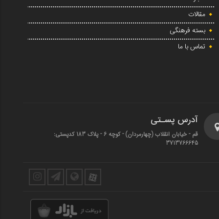
مقالات
بسته فرهنگی
تماس با ما
آدرس پسـتی
قم - خیابان انقلاب (چهارمردان)‌ - کوچه 6 - پلاک 183 کدپستی:
3713766645