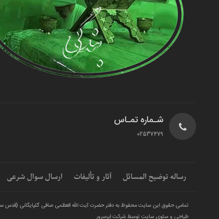
شـماره تمـاس
02537479
رساله توضیح المسائل
آثار و تألیفات
ارسال سوال شرعی
تمامی حقوق این سایت محفوظ به دفتر حضرت آیت الله العظمی صافی گلپایگانی (قدس س
طراحی و سئوی سایت توسط شرکت ابرسرور