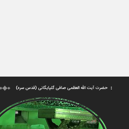
حضرت آیت الله العظمی صافی گلپایگانی (قدس سره)