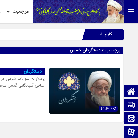
مرجعیت
ر
کلام ناب
برچسب » دستگردان خمس
دستگردان
پاسخ به سوالات شرعی در
صافی گلپایگانی قدس سره
صفحه نخست
تماس با ما
2 سال قبل
ایتا
آپارات