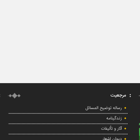
مرجعیت
رساله توضیح المسائل
زندگینامه
آثار و تألیفات
دیوان اشعار