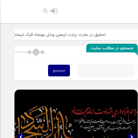
حضرت رسول ا
تحقیق در عبارت زیارت اربعین وبذل مهجته فیک لیستنقذ عبادک من الجه
جستجو در مطالب سایت