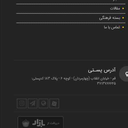
مقالات
بسته فرهنگی
تماس با ما
آدرس پسـتی
قم - خیابان انقلاب (چهارمردان)‌ - کوچه 6 - پلاک 183 کدپستی:
3713766645