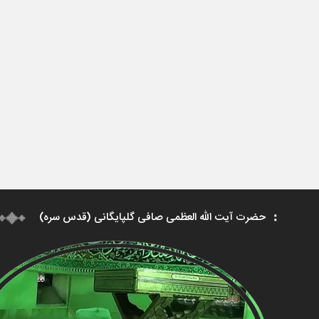
حضرت آیت الله العظمی صافی گلپایگانی (قدس سره)