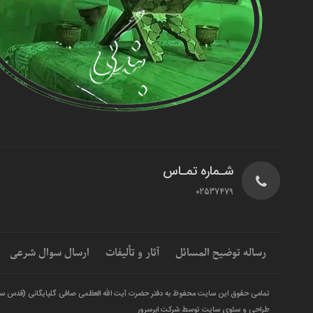
شـماره تمـاس
02537479
رساله توضیح المسائل
آثار و تألیفات
ارسال سوال شرعی
تمامی حقوق این سایت محفوظ به دفتر حضرت آیت الله العظمی صافی گلپایگانی (قدس س
طراحی و سئوی سایت توسط شرکت ابرسرور