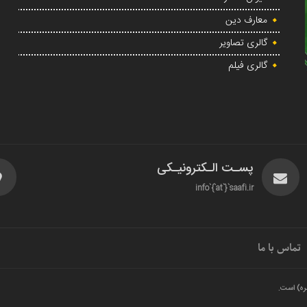
معارف دین
گالری تصاویر
گالری فیلم
پسـت الـکترونیـکی
info`{`at`}`saafi.ir
تماس با ما
ره) است.