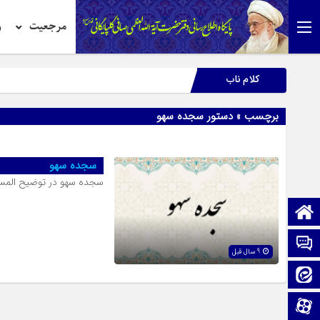
مرجعیت
ر
کلام ناب
برچسب » دستور سجده سهو
سجده سهو
سجده سهو در توضیح المسا
صفحه نخست
تماس با ما
9 سال قبل
ایتا
آپارات