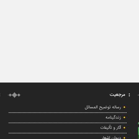
مرجعیت
رساله توضیح المسائل
زندگینامه
آثار و تألیفات
دیوان اشعار