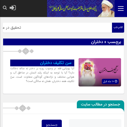
حضرت رسول اکرم
تحقیق در عبارت
کلام ناب
برچسب » دختران
سن تکلیف دختران
آیا پویایى فقه در وجوب روزه بر دختر نه ساله دخالت
دارد؟ آیا با توجه به اینکه رشد انسان در مناطق آب و
هوایى مختلف و نژادهاى گوناگون متفاوت است، سنّ
تکلیف همه دختران، همان نه سالگى است؟
10 ماه قبل
جستجو در مطالب سایت