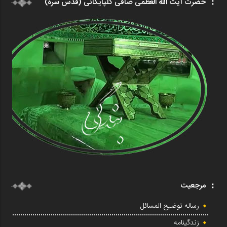
حضرت آیت الله العظمی صافی گلپایگانی (قدس سره)
مرجعیت
رساله توضیح المسائل
زندگینامه