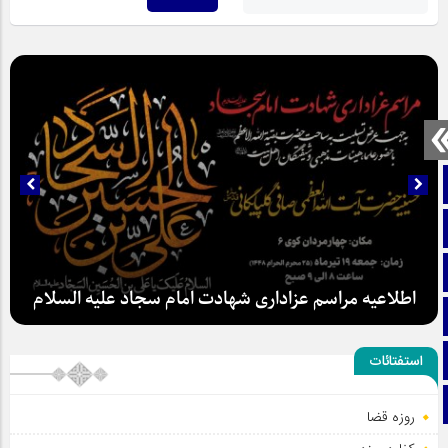
صفحه نخست
تماس با ما
ایتا
اطلاعیه مراسم عزاداری شهادت امام سجاد علیه السلام
آپارات
اینستاگرام
استفتائات
تلگرام
روزه قضا