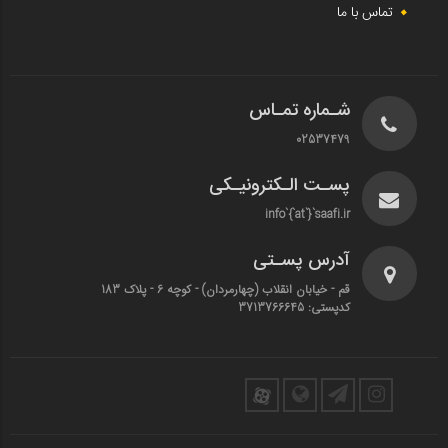
تماس با ما
شـماره تمـاس
02537479
پسـت الـکترونیـکی
info`{`at`}`saafi.ir
آدرس پسـتی
قم - خیابان انقلاب (چهارمردان)‌ - کوچه 6 - پلاک 183
کدپستی: 3713766645