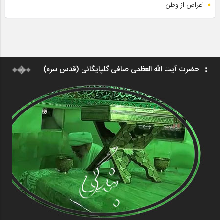
اعراض از وطن
حضرت آیت الله العظمی صافی گلپایگانی (قدس سره)