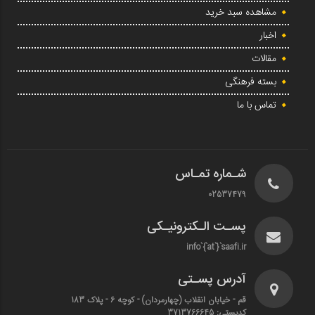
مشاهده سبد خرید
اخبار
مقالات
بسته فرهنگی
تماس با ما
شـماره تمـاس
02537479
پسـت الـکترونیـکی
info`{`at`}`saafi.ir
آدرس پسـتی
قم - خیابان انقلاب (چهارمردان)‌ - کوچه 6 - پلاک 183
کدپستی: 3713766645