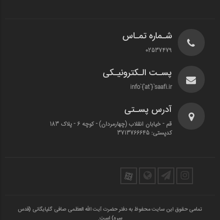
شـماره تمـاس
02537479
پسـت الـکترونیـکی
info`{`at`}`saafi.ir
آدرس پسـتی
قم - خیابان انقلاب (چهارمردان)‌ - کوچه 6 - پلاک 183
کدپستی: 3713766645
تمامی حقوق این سایت محفوظ به دفتر حضرت آیت الله العظمی صافی گلپایگانی (قدس
سره) است.