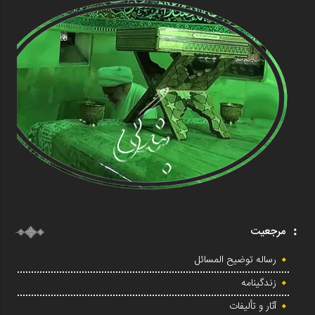
مرجعیت
رساله توضیح المسائل
زندگینامه
آثار و تألیفات