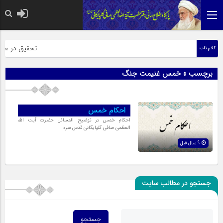
حضرت رسول اکرم
تحقیق در عبارت
کلام ناب
برچسب » خمس غنیمت جنگ
احکام خمس
احکام خمس در توضیح المسائل حضرت آیت الله
العظمی صافی گلپایگانی قدس سره
9 سال قبل
جستجو در مطالب سایت