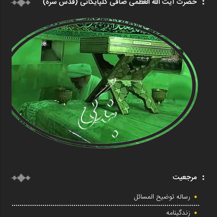
حضرت آیت الله العظمی صافی گلپایگانی (قدس سره)
مرجعیت
رساله توضیح المسائل
زندگینامه