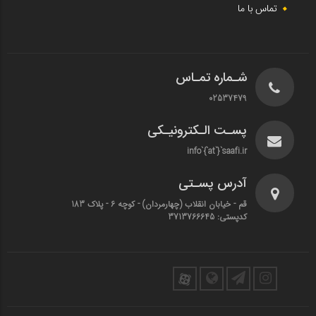
تماس با ما
شـماره تمـاس
02537479
پسـت الـکترونیـکی
info`{`at`}`saafi.ir
آدرس پسـتی
قم - خیابان انقلاب (چهارمردان)‌ - کوچه 6 - پلاک 183
کدپستی: 3713766645