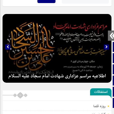
صفحه نخست
تماس با ما
ایتا
اطلاعیه مراسم عزاداری شهادت امام سجاد علیه السلام
آپارات
اینستاگرام
استفتائات
تلگرام
روزه قضا