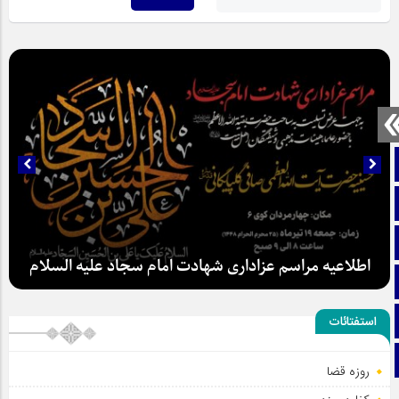
صفحه نخست
تماس با ما
ایتا
اطلاعیه مراسم عزاداری شهادت امام سجاد علیه السلام
آپارات
اینستاگرام
استفتائات
تلگرام
روزه قضا