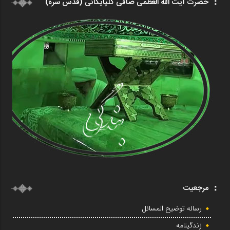
حضرت آیت الله العظمی صافی گلپایگانی (قدس سره)
مرجعیت
رساله توضیح المسائل
زندگینامه