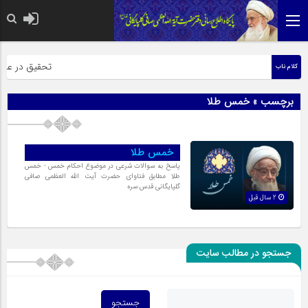
حضرت رسول اکرم 
تحقیق در عبارت 
کلام ناب
برچسب » خمس طلا
خمس طلا
پاسخ به سوالات شرعی در موضوع احکام خمس - خمس
طلا مطابق فتاوای حضرت آیت الله العظمی صافی
گلپایگانی قدس سره
2 سال قبل
جستجو در مطالب سایت