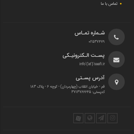
تماس با ما
شـماره تمـاس
02537479
پسـت الـکترونیـکی
info`{`at`}`saafi.ir
آدرس پسـتی
قم - خیابان انقلاب (چهارمردان)‌ - کوچه 6 - پلاک 183
کدپستی: 3713766645