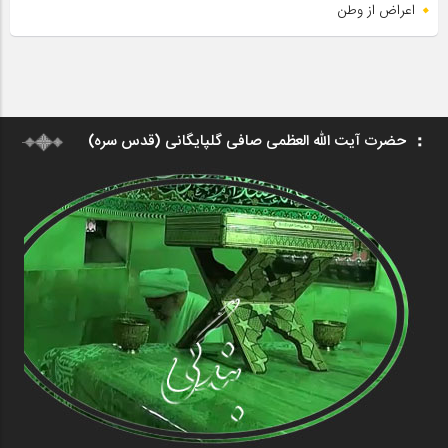
اعراض از وطن
حضرت آیت الله العظمی صافی گلپایگانی (قدس سره)