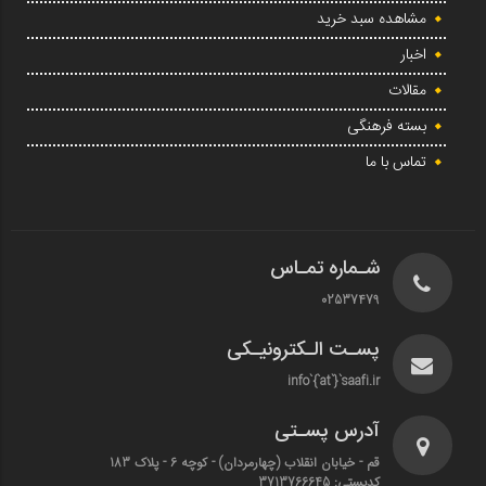
مشاهده سبد خرید
اخبار
مقالات
بسته فرهنگی
تماس با ما
شـماره تمـاس
02537479
پسـت الـکترونیـکی
info`{`at`}`saafi.ir
آدرس پسـتی
قم - خیابان انقلاب (چهارمردان)‌ - کوچه 6 - پلاک 183
کدپستی: 3713766645