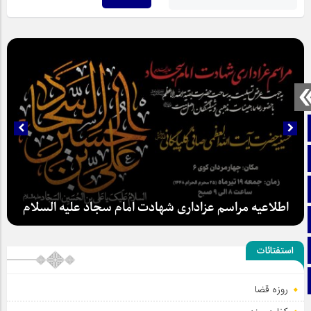
صفحه نخست
تماس با ما
ایتا
اطلاعیه مراسم عزاداری شهادت امام سجاد علیه السلام
آپارات
اینستاگرام
استفتائات
تلگرام
روزه قضا