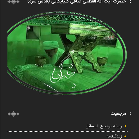
حضرت آیت الله العظمی صافی گلپایگانی (قدس سره)
مرجعیت
رساله توضیح المسائل
زندگینامه