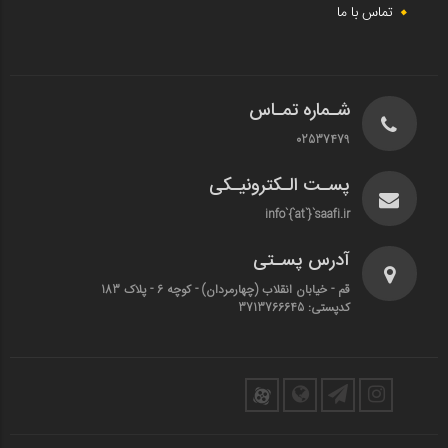
تماس با ما
شـماره تمـاس
02537479
پسـت الـکترونیـکی
info`{`at`}`saafi.ir
آدرس پسـتی
قم - خیابان انقلاب (چهارمردان)‌ - کوچه 6 - پلاک 183
کدپستی: 3713766645