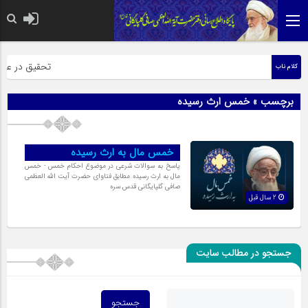
حضرت رسول اکرم
تحقیق در عبارت
کلام ناب
برچسب » خمس ارث رسیده
خمس مال به ارث رسیده
پاسخ به سوالات شرعی در موضوع احکام خمس - خمس
مال به ارث رسیده مطابق فتاوای حضرت آیت الله العظمی
صافی گلپایگانی قدس سره
2 سال قبل
جستجو در مطالب سایت