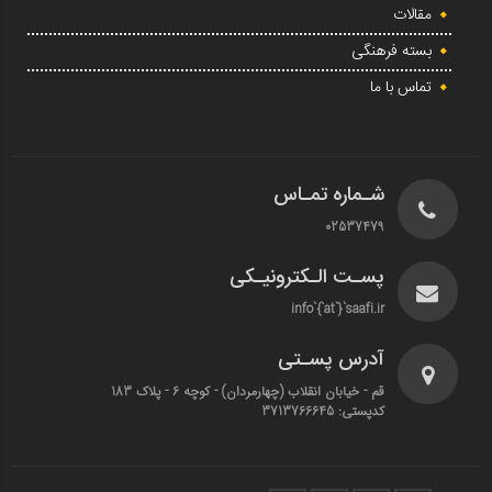
مقالات
بسته فرهنگی
تماس با ما
شـماره تمـاس
02537479
پسـت الـکترونیـکی
info`{`at`}`saafi.ir
آدرس پسـتی
قم - خیابان انقلاب (چهارمردان)‌ - کوچه 6 - پلاک 183
کدپستی: 3713766645