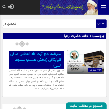
حضرت رسول اکر
تحقیق در عبار
کلام ناب
برچسب » خانه حضرت زهرا
سفرنامه حج آیت الله العظمی صافی
گلپایگانی (بخش هشتم: مسجد
النبی)
2 ماه قبل
در این بخش از سفرنامه حج، حضرت آیت الله العظمی
صافی گلپایگانی قدس سره به بررسی مسجد النبی صلی
الله علیه و آله و سلم و همچنین خانه حضرت فاطمه زهرا
سلام الله علیها پرداخته و ضمن بیان بعضی از احکام
تشرف به آن مکانهای مقدس، پیرامون قبر مطهر بانوی دو
عالم نظراتی را بیان فرموده اند.
جستجو در مطالب سایت