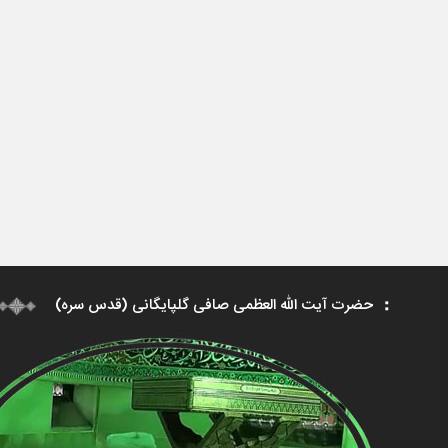
حضرت آیت الله العظمی صافی گلپایگانی (قدس سره)