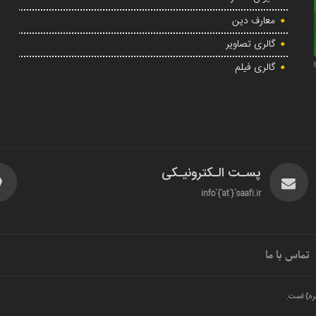
معارف دین
گالری تصاویر
گالری فیلم
پسـت الـکترونیـکی
info`{`at`}`saafi.ir
تماس با ما
ره) است.