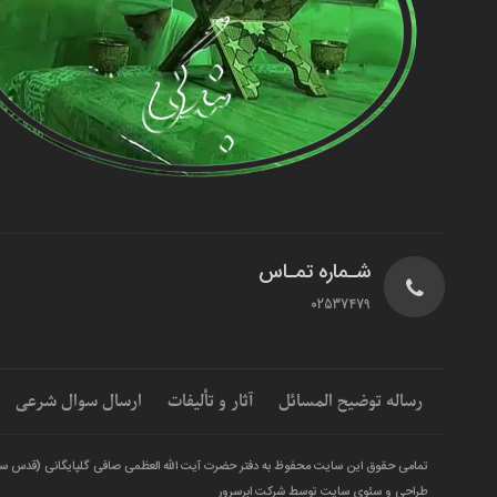
شـماره تمـاس
02537479
رساله توضیح المسائل
آثار و تألیفات
ارسال سوال شرعی
تمامی حقوق این سایت محفوظ به دفتر حضرت آیت الله العظمی صافی گلپایگانی (قدس س
طراحی و سئوی سایت توسط شرکت ابرسرور