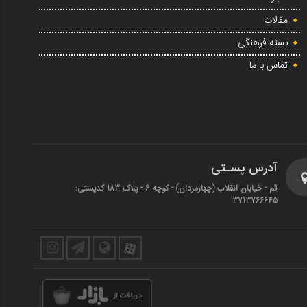
مقالات
بسته فرهنگی
تماس با ما
آدرس پسـتی
قم - خیابان انقلاب (چهارمردان)‌ - کوچه 6 - پلاک 183 کدپستی:
3713766645