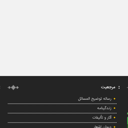
مرجعیت
رساله توضیح المسائل
زندگینامه
آثار و تألیفات
دیوان اشعار