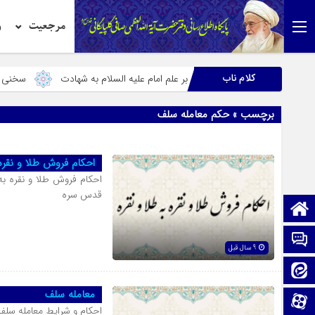
مرجعیت
ر
کلام ناب
لموت» و صراحت آن بر علم امام علیه السلام به شهادت
سخنی در معنای ح
برچسب » حکم معامله سلف
احکام فروش طلا و نقره 
احکام فروش طلا و نقره به
قدس سره
صفحه نخست
تماس با ما
9 سال قبل
ایتا
معامله سلف
آپارات
احکام و شرایط معامله سل