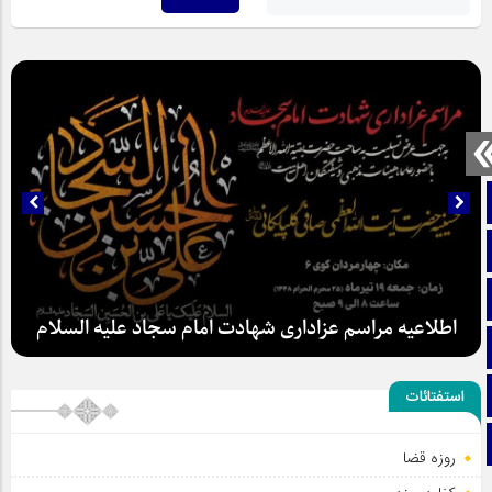
صفحه نخست
تماس با ما
ایتا
اطلاعیه مراسم عزاداری شهادت امام سجاد علیه السلام
آپارات
اینستاگرام
استفتائات
تلگرام
روزه قضا