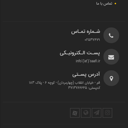
تماس با ما
شـماره تمـاس
02537479
پسـت الـکترونیـکی
info`{`at`}`saafi.ir
آدرس پسـتی
قم - خیابان انقلاب (چهارمردان)‌ - کوچه 6 - پلاک 183
کدپستی: 3713766645