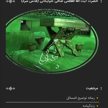
حضرت آیت الله العظمی صافی گلپایگانی (قدس سره)
مرجعیت
رساله توضیح المسائل
زندگینامه