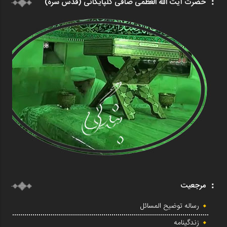
حضرت آیت الله العظمی صافی گلپایگانی (قدس سره)
مرجعیت
رساله توضیح المسائل
زندگینامه