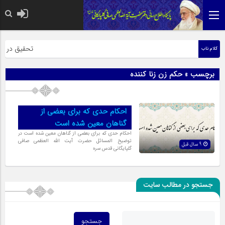
حضرت رسول اک
تحقیق در عبار
کلام ناب
برچسب » حکم زن زنا کننده
احکام حدی که برای بعضی از
گناهان معین شده است
احکام حدی که برای بعضی از گناهان معین شده است در
توضیح المسائل حضرت آیت الله العظمی صافی
9 سال قبل
گلپایگانی قدس سره
جستجو در مطالب سایت