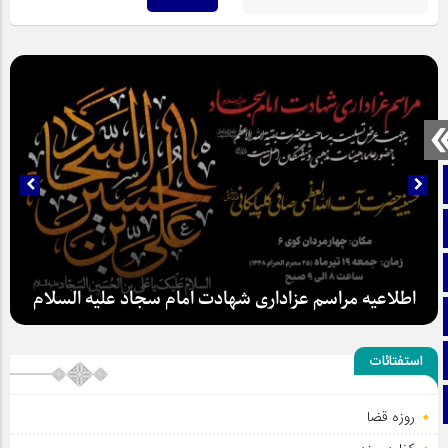
صفحه نخست
تماس با ما
ایتا
اطلاعیه مراسم عزاداری شهادت امام سجاد علیه السلام
آپارات
اینستاگرام
استفتائات
تلگرام
روزه قضا