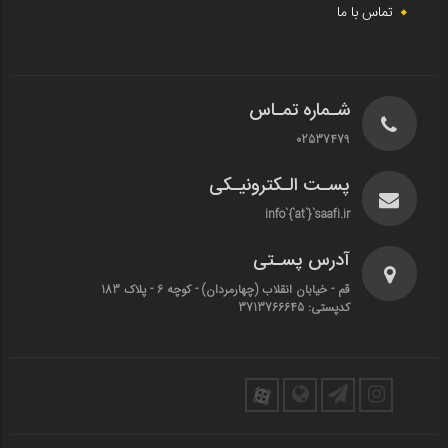
تماس با ما
شـماره تمـاس
02537479
پسـت الـکترونیـکی
info`{`at`}`saafi.ir
آدرس پسـتی
قم - خیابان انقلاب (چهارمردان)‌ - کوچه 6 - پلاک 183
کدپستی: 3713766645