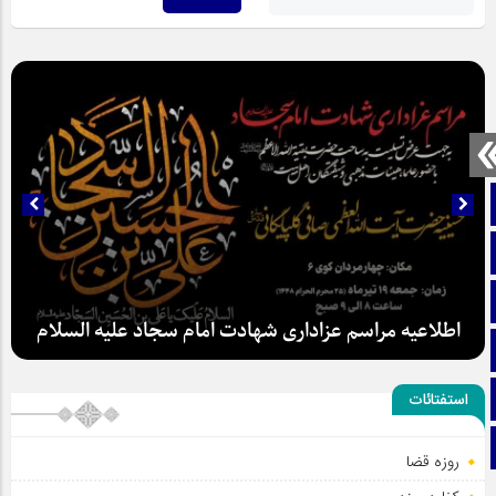
صفحه نخست
تماس با ما
ایتا
اطلاعیه مراسم عزاداری شهادت امام سجاد علیه السلام
آپارات
اینستاگرام
استفتائات
تلگرام
روزه قضا