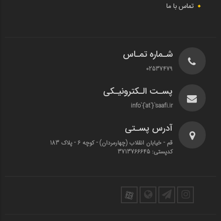
تماس با ما
شـماره تمـاس
02537479
پسـت الـکترونیـکی
info`{`at`}`saafi.ir
آدرس پسـتی
قم - خیابان انقلاب (چهارمردان)‌ - کوچه 6 - پلاک 183
کدپستی: 3713766645