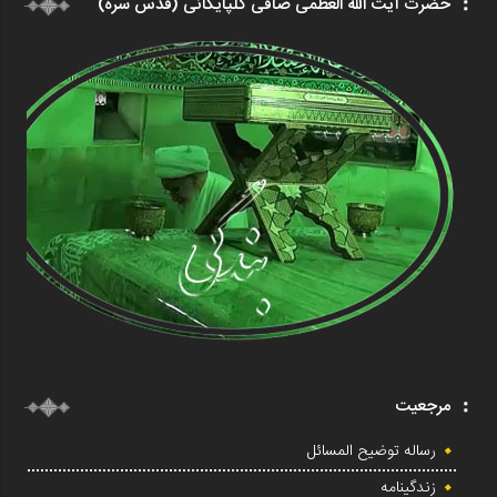
حضرت آیت الله العظمی صافی گلپایگانی (قدس سره)
مرجعیت
رساله توضیح المسائل
زندگینامه