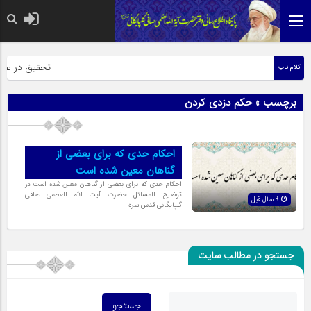
حضرت رسول اکرم ص
تحقیق در عبارت
کلام ناب
برچسب » حکم دزدی کردن
احکام حدی که برای بعضی از
گناهان معین شده است
احکام حدی که برای بعضی از گناهان معین شده است در
توضیح المسائل حضرت آیت الله العظمی صافی
9 سال قبل
گلپایگانی قدس سره
جستجو در مطالب سایت