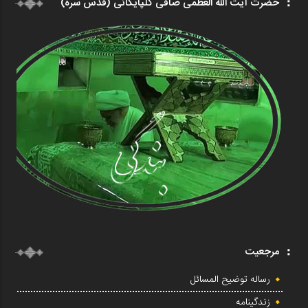
حضرت آیت الله العظمی صافی گلپایگانی (قدس سره)
مرجعیت
رساله توضیح المسائل
زندگینامه