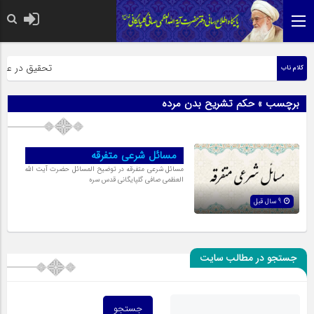
حضرت رسول اکرم
تحقیق در عبارت
کلام ناب
برچسب » حکم تشریح بدن مرده
مسائل شرعی متفرقه
مسائل شرعی متفرقه در توضیح المسائل حضرت آیت الله
العظمی صافی گلپایگانی قدس سره
9 سال قبل
جستجو در مطالب سایت