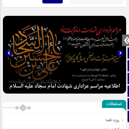
صفحه نخست
تماس با ما
ایتا
اطلاعیه مراسم عزاداری شهادت امام سجاد علیه السلام
آپارات
اینستاگرام
استفتائات
تلگرام
روزه قضا