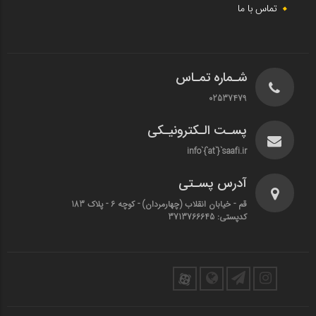
تماس با ما
شـماره تمـاس
02537479
پسـت الـکترونیـکی
info`{`at`}`saafi.ir
آدرس پسـتی
قم - خیابان انقلاب (چهارمردان)‌ - کوچه 6 - پلاک 183
کدپستی: 3713766645