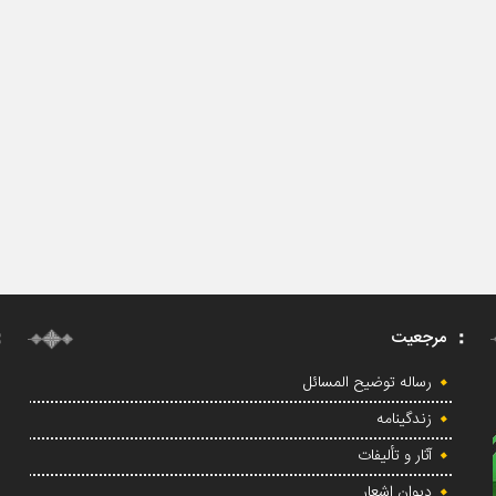
مرجعیت
رساله توضیح المسائل
زندگینامه
آثار و تألیفات
دیوان اشعار