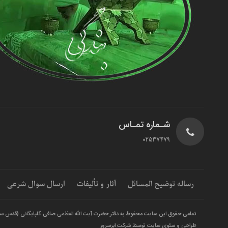
شـماره تمـاس
02537479
رساله توضیح المسائل
آثار و تألیفات
ارسال سوال شرعی
تمامی حقوق این سایت محفوظ به دفتر حضرت آیت الله العظمی صافی گلپایگانی (قدس س
طراحی و سئوی سایت توسط شرکت ابرسرور