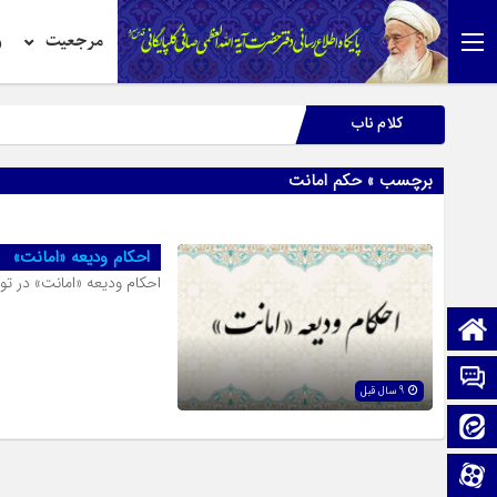
مرجعیت
ر
کلام ناب
برچسب » حکم امانت
احکام ودیعه «امانت»
احکام ودیعه «امانت» در 
صفحه نخست
تماس با ما
9 سال قبل
ایتا
آپارات