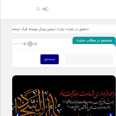
حضرت رسول 
تحقیق در عبارت زیارت اربعین وبذل مهجته فیک لیستنقذ عبادک من الجه
جستجو در مطالب سایت