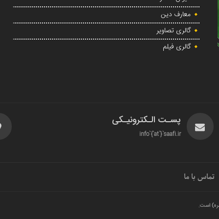
معارف دین
گالری تصاویر
گالری فیلم
پسـت الـکترونیـکی
info`{`at`}`saafi.ir
تماس با ما
ره) است.