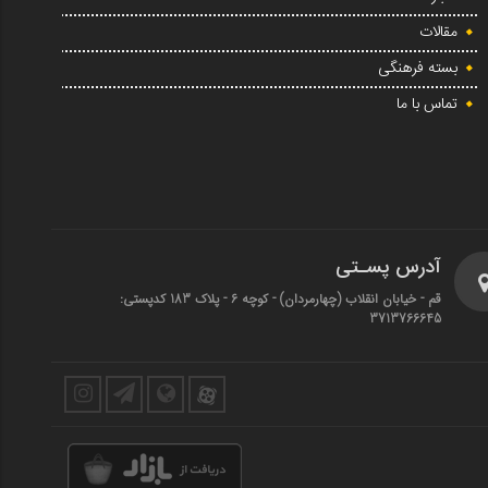
مقالات
بسته فرهنگی
تماس با ما
آدرس پسـتی
قم - خیابان انقلاب (چهارمردان)‌ - کوچه 6 - پلاک 183 کدپستی:
3713766645