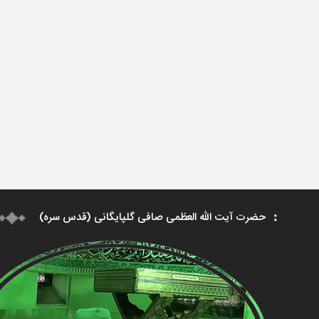
حضرت آیت الله العظمی صافی گلپایگانی (قدس سره)