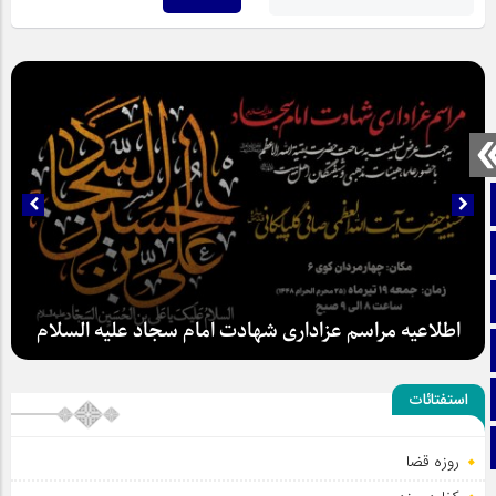
صفحه نخست
تماس با ما
ایتا
اطلاعیه مراسم عزاداری شهادت امام سجاد علیه السلام
آپارات
اینستاگرام
استفتائات
تلگرام
روزه قضا