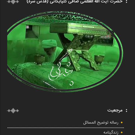
حضرت آیت الله العظمی صافی گلپایگانی (قدس سره)
مرجعیت
رساله توضیح المسائل
زندگینامه