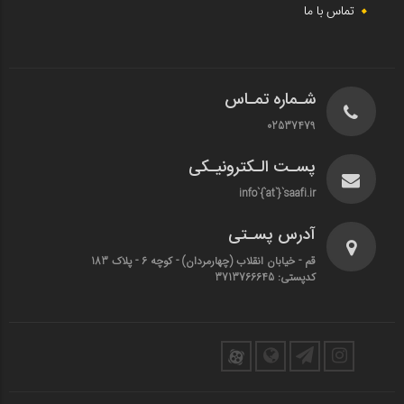
تماس با ما
شـماره تمـاس
02537479
پسـت الـکترونیـکی
info`{`at`}`saafi.ir
آدرس پسـتی
قم - خیابان انقلاب (چهارمردان)‌ - کوچه 6 - پلاک 183
کدپستی: 3713766645