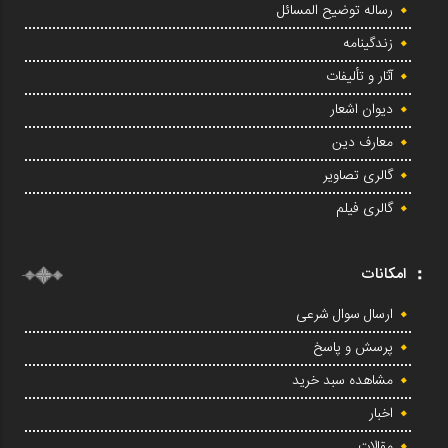
رساله توضیح المسائل
زندگینامه
آثار و تألیفات
دیوان اشعار
معارف دین
گالری تصاویر
گالری فیلم
امکانات
ارسال سوال شرعی
پرسش و پاسخ
مشاهده سبد خرید
اخبار
مقالات