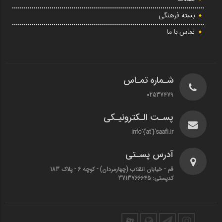
بسته فرهنگی
تماس با ما
شـماره تمـاس
02537479
پسـت الـکترونیـکی
info`{`at`}`saafi.ir
آدرس پسـتی
قم - خیابان انقلاب (چهارمردان)‌ - کوچه 6 - پلاک 183
کدپستی: 3713766645