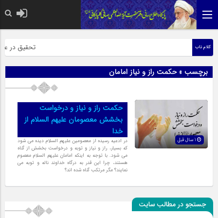
حضرت رسول اکر
تحقیق در عبارت
کلام ناب
برچسب » حکمت راز و نیاز امامان
حکمت راز و نیاز و درخواست
بخشش معصومان علیهم السلام از
خدا
1 سال قبل
در ادعیه رسیده از معصومین علیهم السلام دیده مى شود
که بسیار، راز و نیاز و توبه و درخواست بخشش از گناه
مى شود. با توجه به اینکه امامان علیهم السلام معصوم
هستند، چرا این قدر به درگاه خداوند ناله و توبه مى
نمایند؟ مگر مرتکب گناه شده اند؟
جستجو در مطالب سایت