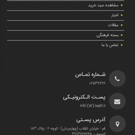
مشاهده سبد خرید
اخبار
مقالات
بسته فرهنگی
تماس با ما
شـماره تمـاس
02537479
پسـت الـکترونیـکی
info`{`at`}`saafi.ir
آدرس پسـتی
قم - خیابان انقلاب (چهارمردان)‌ - کوچه 6 - پلاک 183
کدپستی: 3713766645